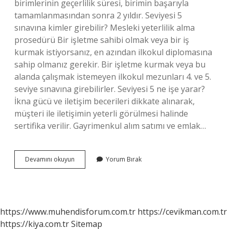
birimlerinin geçerlilik süresi, birimin başarıyla
tamamlanmasından sonra 2 yıldır. Seviyesi 5
sınavına kimler girebilir? Mesleki yeterlilik alma
prosedürü Bir işletme sahibi olmak veya bir iş
kurmak istiyorsanız, en azından ilkokul diplomasına
sahip olmanız gerekir. Bir işletme kurmak veya bu
alanda çalışmak istemeyen ilkokul mezunları 4. ve 5.
seviye sınavına girebilirler. Seviyesi 5 ne işe yarar?
İkna gücü ve iletişim becerileri dikkate alınarak,
müşteri ile iletişimin yeterli görülmesi halinde
sertifika verilir. Gayrimenkul alım satımı ve emlak…
Seviye
Devamını okuyun
Yorum Bırak
5
Belgesi
Nedir
https://www.muhendisforum.com.tr
https://cevikman.com.tr
https://kiya.com.tr
Sitemap