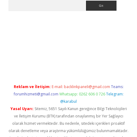
Arama
giriş
Reklam ve İletişim:
E-mail:
backlinkpaneli@gmail.com
Teams:
forumhizmeti@gmail.com
Whatsapp: 0262 606 0 726
Telegram:
@karabul
Yasal Uyarı:
Sitemiz, 5651 Sayılı Kanun gereğince Bilgi Teknolojileri
ve İletişim Kurumu (BTK) tarafından onaylanmış bir Yer Sağlayıcı
olarak hizmet vermektedir. Bu nedenle, sitedeki içerikleri proaktif
olarak denetleme veya araştırma yükümlülüğümüz bulunmamaktadır.