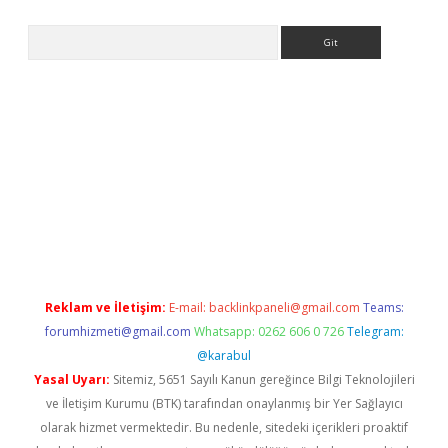
Arama
iriş
Reklam ve İletişim:
E-mail:
backlinkpaneli@gmail.com
Teams:
forumhizmeti@gmail.com
Whatsapp: 0262 606 0 726
Telegram:
@karabul
Yasal Uyarı:
Sitemiz, 5651 Sayılı Kanun gereğince Bilgi Teknolojileri
ve İletişim Kurumu (BTK) tarafından onaylanmış bir Yer Sağlayıcı
olarak hizmet vermektedir. Bu nedenle, sitedeki içerikleri proaktif