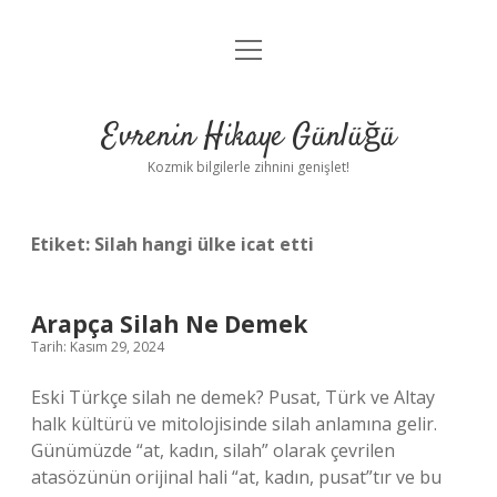
menüyü
Anasayfa
aç
Gizlilik Politikası
Evrenin Hikaye Günlüğü
Yasal Uyarı
Kozmik bilgilerle zihnini genişlet!
Hakkımızda
Etiket:
Silah hangi ülke icat etti
Arapça Silah Ne Demek
Tarih: Kasım 29, 2024
Eski Türkçe silah ne demek? Pusat, Türk ve Altay
halk kültürü ve mitolojisinde silah anlamına gelir.
Günümüzde “at, kadın, silah” olarak çevrilen
atasözünün orijinal hali “at, kadın, pusat”tır ve bu