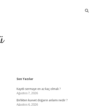
ü
Sidebar
Son Yazılar
hiltonbet giriş
Kayıtlı sermaye en az kaç olmalı ?
Ağustos 7, 2026
Birlikten kuvvet doğarın anlamı nedir ?
Ağustos 6, 2026