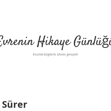
Evrenin Hikaye Günlüğ
Kozmik bilgilerle zihnini genişlet!
 Sürer