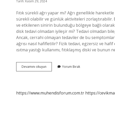
Tarih: Kasım 29, 2024
Fıtık sürekli ağrı yapar mı? Ağrı genellikle hareketl
sürekli olabilir ve günlük aktiviteleri zorlaştırabil
ve etkilenen sinirin bulunduğu bölgeye bağlı olarak d
disk tedavi olmadan iyileşir mi? Tedavi olmadan bile
Ancak, cerrahi olmayan tedaviler de bu semptomları ha
ağrısı nasıl hafifletilir? Fizik tedavi, egzersiz ve ha
ısıtma yastığı kullanımı, fıtıklaşmış diski ve bunun 
Fıtık
Devamını okuyun
Yorum Bırak
Ağrısı
Ne
Kadar
Sürer
https://www.muhendisforum.com.tr
https://cevikma