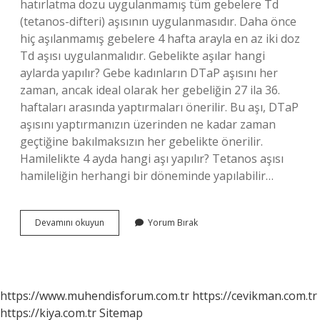
hatırlatma dozu uygulanmamış tüm gebelere Td
(tetanos-difteri) aşısının uygulanmasıdır. Daha önce
hiç aşılanmamış gebelere 4 hafta arayla en az iki doz
Td aşısı uygulanmalıdır. Gebelikte aşılar hangi
aylarda yapılır? Gebe kadınların DTaP aşısını her
zaman, ancak ideal olarak her gebeliğin 27 ila 36.
haftaları arasında yaptırmaları önerilir. Bu aşı, DTaP
aşısını yaptırmanızın üzerinden ne kadar zaman
geçtiğine bakılmaksızın her gebelikte önerilir.
Hamilelikte 4 ayda hangi aşı yapılır? Tetanos aşısı
hamileliğin herhangi bir döneminde yapılabilir…
Hamilelikte
Devamını okuyun
Yorum Bırak
2
Aşı
Ne
Zaman
Yapılır
https://www.muhendisforum.com.tr
https://cevikman.com.tr
https://kiya.com.tr
Sitemap