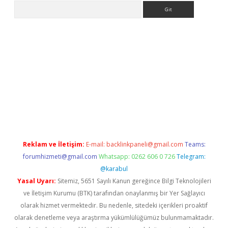
Arama
iriş
Reklam ve İletişim:
E-mail:
backlinkpaneli@gmail.com
Teams:
forumhizmeti@gmail.com
Whatsapp: 0262 606 0 726
Telegram:
@karabul
Yasal Uyarı:
Sitemiz, 5651 Sayılı Kanun gereğince Bilgi Teknolojileri
ve İletişim Kurumu (BTK) tarafından onaylanmış bir Yer Sağlayıcı
olarak hizmet vermektedir. Bu nedenle, sitedeki içerikleri proaktif
olarak denetleme veya araştırma yükümlülüğümüz bulunmamaktadır.