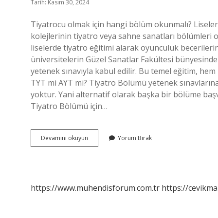
Tarih: Kasım 30, 2024
Tiyatrocu olmak için hangi bölüm okunmalı? Liselerd
kolejlerinin tiyatro veya sahne sanatları bölümleri o
liselerde tiyatro eğitimi alarak oyunculuk becerileri
üniversitelerin Güzel Sanatlar Fakültesi bünyesinde
yetenek sınavıyla kabul edilir. Bu temel eğitim, hem 
TYT mi AYT mi? Tiyatro Bölümü yetenek sınavlarına
yoktur. Yani alternatif olarak başka bir bölüme b
Tiyatro Bölümü için…
Tiyatro
Devamını okuyun
Yorum Bırak
Için
Hangi
Bölümü
Seçmeliyim
https://www.muhendisforum.com.tr
https://cevikma