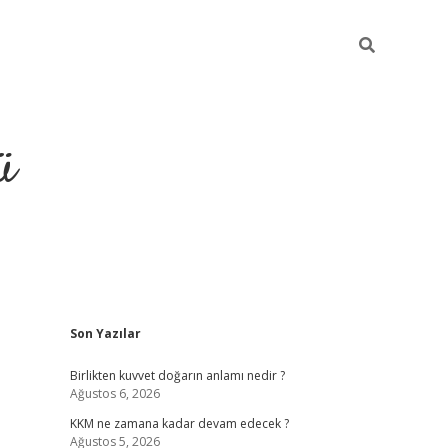
ü
Sidebar
Son Yazılar
hiltonbet giriş
Birlikten kuvvet doğarın anlamı nedir ?
Ağustos 6, 2026
KKM ne zamana kadar devam edecek ?
Ağustos 5, 2026