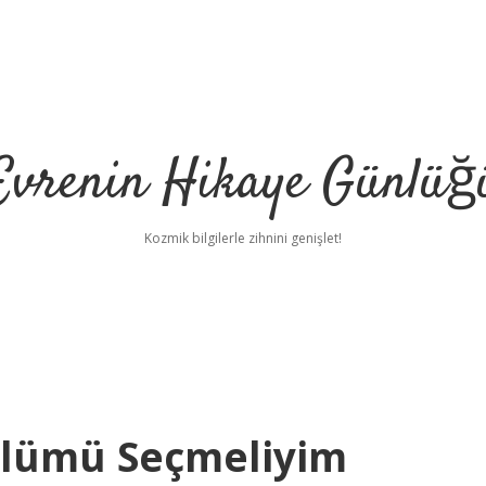
Evrenin Hikaye Günlüğ
Kozmik bilgilerle zihnini genişlet!
Bölümü Seçmeliyim