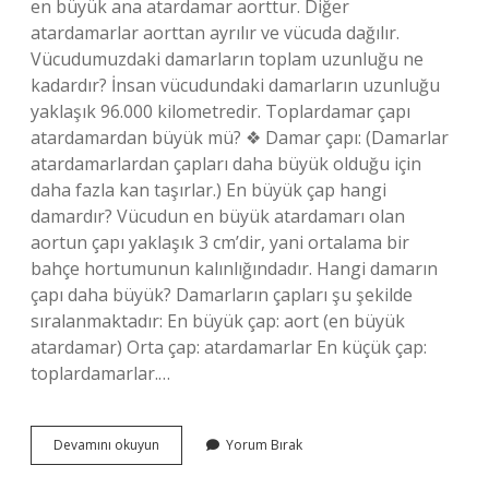
en büyük ana atardamar aorttur. Diğer
atardamarlar aorttan ayrılır ve vücuda dağılır.
Vücudumuzdaki damarların toplam uzunluğu ne
kadardır? İnsan vücudundaki damarların uzunluğu
yaklaşık 96.000 kilometredir. Toplardamar çapı
atardamardan büyük mü? ❖ Damar çapı: (Damarlar
atardamarlardan çapları daha büyük olduğu için
daha fazla kan taşırlar.) En büyük çap hangi
damardır? Vücudun en büyük atardamarı olan
aortun çapı yaklaşık 3 cm’dir, yani ortalama bir
bahçe hortumunun kalınlığındadır. Hangi damarın
çapı daha büyük? Damarların çapları şu şekilde
sıralanmaktadır: En büyük çap: aort (en büyük
atardamar) Orta çap: atardamarlar En küçük çap:
toplardamarlar.…
Vücutta
Devamını okuyun
Yorum Bırak
Toplam
Uzunluğu