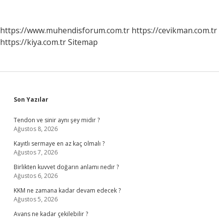
En
Fazla
Olan
https://www.muhendisforum.com.tr
https://cevikman.com.tr
Damar
https://kiya.com.tr
Sitemap
Hangisi
Sidebar
Son Yazılar
Tendon ve sinir aynı şey midir ?
Ağustos 8, 2026
Kayıtlı sermaye en az kaç olmalı ?
Ağustos 7, 2026
Birlikten kuvvet doğarın anlamı nedir ?
Ağustos 6, 2026
KKM ne zamana kadar devam edecek ?
Ağustos 5, 2026
Avans ne kadar çekilebilir ?