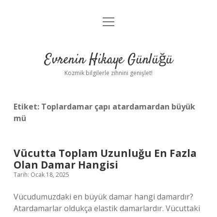
menüyü
Anasayfa
aç
Gizlilik Politikası
Evrenin Hikaye Günlüğü
Yasal Uyarı
Kozmik bilgilerle zihnini genişlet!
Hakkımızda
Etiket:
Toplardamar çapı atardamardan büyük
mü
Vücutta Toplam Uzunluğu En Fazla
Olan Damar Hangisi
Tarih: Ocak 18, 2025
Vücudumuzdaki en büyük damar hangi damardır?
Atardamarlar oldukça elastik damarlardır. Vücuttaki