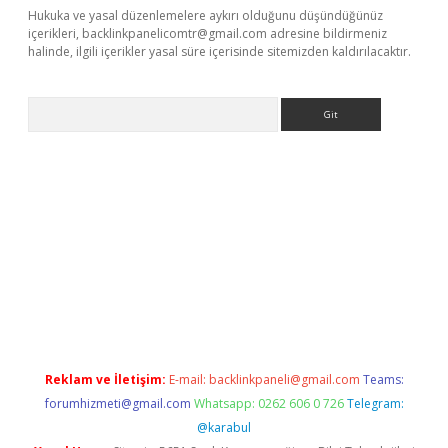
Hukuka ve yasal düzenlemelere aykırı olduğunu düşündüğünüz
içerikleri,
backlinkpanelicomtr@gmail.com
adresine bildirmeniz
halinde, ilgili içerikler yasal süre içerisinde sitemizden kaldırılacaktır.
Arama
iriş
Reklam ve İletişim:
E-mail:
backlinkpaneli@gmail.com
Teams:
forumhizmeti@gmail.com
Whatsapp: 0262 606 0 726
Telegram:
@karabul