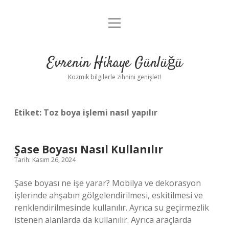
menüyü
Anasayfa
aç
Gizlilik Politikası
Evrenin Hikaye Günlüğü
Yasal Uyarı
Kozmik bilgilerle zihnini genişlet!
Hakkımızda
Etiket:
Toz boya işlemi nasıl yapılır
Şase Boyası Nasıl Kullanılır
Tarih: Kasım 26, 2024
Şase boyası ne işe yarar? Mobilya ve dekorasyon
işlerinde ahşabın gölgelendirilmesi, eskitilmesi ve
renklendirilmesinde kullanılır. Ayrıca su geçirmezlik
istenen alanlarda da kullanılır. Ayrıca araçlarda