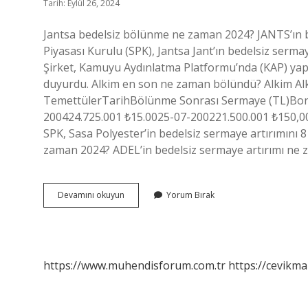
Tarih: Eylül 26, 2024
Jantsa bedelsiz bölünme ne zaman 2024? JANTS’ın 
Piyasası Kurulu (SPK), Jantsa Jant’ın bedelsiz serm
Şirket, Kamuyu Aydınlatma Platformu’nda (KAP) yapt
duyurdu. Alkim en son ne zaman bölündü? Alkim Alka
TemettülerTarihBölünme Sonrası Sermaye (TL)Bonu
200424.725.001 ₺15.0025-07-200221.500.001 ₺150,00
SPK, Sasa Polyester’in bedelsiz sermaye artırımını 
zaman 2024? ADEL’in bedelsiz sermaye artırımı ne
Alkim
Devamını okuyun
Yorum Bırak
Bedelsiz
2024
Ne
Zaman
https://www.muhendisforum.com.tr
https://cevikma