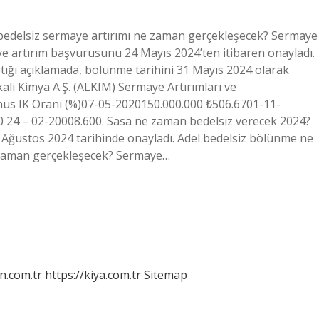
bedelsiz sermaye artırımı ne zaman gerçekleşecek? Sermaye
aye artırım başvurusunu 24 Mayıs 2024’ten itibaren onayladı.
ığı açıklamada, bölünme tarihini 31 Mayıs 2024 olarak
li Kimya A.Ş. (ALKIM) Sermaye Artırımları ve
s IK Oranı (%)07-05-2020150.000.000 ₺506.6701-11-
 24 – 02-20008.600. Sasa ne zaman bedelsiz verecek 2024?
8 Ağustos 2024 tarihinde onayladı. Adel bedelsiz bölünme ne
 zaman gerçekleşecek? Sermaye…
n.com.tr
https://kiya.com.tr
Sitemap