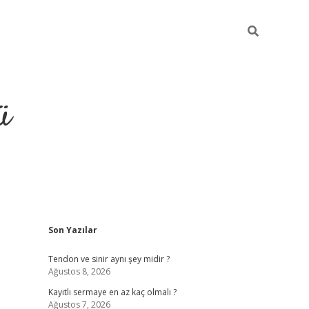
ü
Sidebar
Son Yazılar
hiltonbet giriş
Tendon ve sinir aynı şey midir ?
Ağustos 8, 2026
Kayıtlı sermaye en az kaç olmalı ?
Ağustos 7, 2026