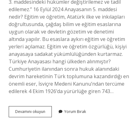
3. maddesindeki hükümler değiştirilemez ve tadil
edilemez.” 16 Eylül 2024 Anayasanın 5. maddesi
nedir? Eğitim ve öğretim, Atatürk ilke ve inkılapları
doğrultusunda, çağdaş bilim ve eğitim esaslarına
uygun olarak ve devletin gözetim ve denetimi
altında yapılır. Bu esaslara aykırı eğitim ve öğretim
yerleri açılamaz. Eğitim ve öğretim özgürlüğü, kişiyi
anayasaya sadakat yükümlülüğünden kurtarmaz.
Türkiye Anayasası hangi ülkeden alınmıştır?
Cumhuriyetin ilanından sonra hukuk alanındaki
devrim hareketinin Türk toplumuna kazandırdığı en
önemli eser, İsviçre Medeni Kanunu’ndan tercüme
edilerek 4 Ekim 1926’da yürürlüğe giren 743…
Anayasanın
Devamını okuyun
Yorum Bırak
4
Maddesi
Nedir
Kısaca