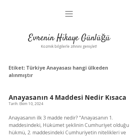
menüyü
Anasayfa
aç
Gizlilik Politikası
Evrenin Hikaye Günlüğü
Yasal Uyarı
Kozmik bilgilerle zihnini genişlet!
Hakkımızda
Etiket:
Türkiye Anayasası hangi ülkeden
alınmıştır
Anayasanın 4 Maddesi Nedir Kısaca
Tarih: Ekim 10, 2024
Anayasanın ilk 3 madde nedir? “Anayasanın 1.
maddesindeki, Hükümet şeklinin Cumhuriyet olduğu
hükmü, 2. maddesindeki Cumhuriyetin nitelikleri ve