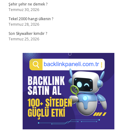
Şehir şehir ne demek ?
Temmuz 30, 2026
Tekel 2000 hangi ülkenin ?
Temmuz 28, 2026
Son Skywalker kimdir ?
Temmuz 25, 2026