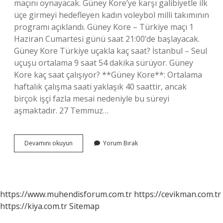
maçını oynayacak. Güney Kore’ye karşı galibiyetle ilk
üçe girmeyi hedefleyen kadın voleybol milli takımının
programı açıklandı. Güney Kore – Türkiye maçı 1
Haziran Cumartesi günü saat 21:00’de başlayacak.
Güney Kore Türkiye uçakla kaç saat? İstanbul – Seul
uçuşu ortalama 9 saat 54 dakika sürüyor. Güney
Kore kaç saat çalışıyor? **Güney Kore**: Ortalama
haftalık çalışma saati yaklaşık 40 saattir, ancak
birçok işçi fazla mesai nedeniyle bu süreyi
aşmaktadır. 27 Temmuz…
Türkiye
Devamını okuyun
Yorum Bırak
Güney
Kore
Saat
Kaçta
https://www.muhendisforum.com.tr
https://cevikman.com.tr
https://kiya.com.tr
Sitemap