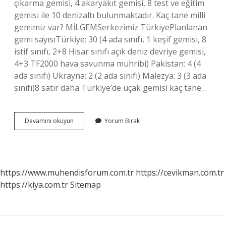
çıkarma gemisi, 4 akaryakıt gemisi, 8 test ve eğitim
gemisi ile 10 denizaltı bulunmaktadır. Kaç tane milli
gemimiz var? MİLGEMSerkezimiz TürkiyePlanlanan
gemi sayısıTürkiye: 30 (4 ada sınıfı, 1 keşif gemisi, 8
istif sınıfı, 2+8 Hisar sınıfı açık deniz devriye gemisi,
4+3 TF2000 hava savunma muhribi) Pakistan: 4 (4
ada sınıfı) Ukrayna: 2 (2 ada sınıfı) Malezya: 3 (3 ada
sınıfı)8 satır daha Türkiye’de uçak gemisi kaç tane…
Türkiyede
Devamını okuyun
Yorum Bırak
Kaç
Tane
Gemi
Var
https://www.muhendisforum.com.tr
https://cevikman.com.tr
https://kiya.com.tr
Sitemap