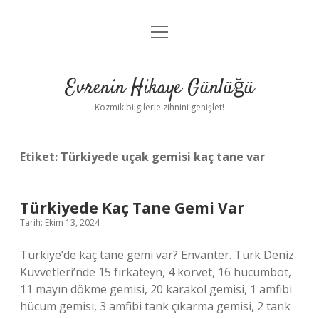
menüyü
Anasayfa
aç
Gizlilik Politikası
Evrenin Hikaye Günlüğü
Yasal Uyarı
Kozmik bilgilerle zihnini genişlet!
Hakkımızda
Etiket:
Türkiyede uçak gemisi kaç tane var
Türkiyede Kaç Tane Gemi Var
Tarih: Ekim 13, 2024
Türkiye’de kaç tane gemi var? Envanter. Türk Deniz
Kuvvetleri’nde 15 fırkateyn, 4 korvet, 16 hücumbot,
11 mayın dökme gemisi, 20 karakol gemisi, 1 amfibi
hücum gemisi, 3 amfibi tank çıkarma gemisi, 2 tank