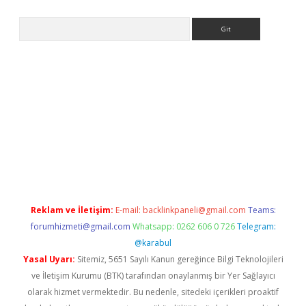
Arama
iriş
Reklam ve İletişim:
E-mail:
backlinkpaneli@gmail.com
Teams:
forumhizmeti@gmail.com
Whatsapp: 0262 606 0 726
Telegram:
@karabul
Yasal Uyarı:
Sitemiz, 5651 Sayılı Kanun gereğince Bilgi Teknolojileri
ve İletişim Kurumu (BTK) tarafından onaylanmış bir Yer Sağlayıcı
olarak hizmet vermektedir. Bu nedenle, sitedeki içerikleri proaktif