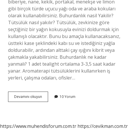
biberiye, nane, kekik, portakal, menekşe ve limon
gibi birçok türde uçucu yağı oda ve araba kokuları
olarak kullanabilirsiniz. Buhurdanlık nasil Yakilir?
Tütsülük nasıl yakılır? Tütsülük, zevkinize göre
seçtiğiniz bir yağın kokusuyla evinizi doldurmak için
kullanışlı olacaktır. Bunu bu amaçla kullanacaksanız,
üstteki kase şeklindeki kabı su ve istediğiniz yağla
doldurabilir, ardından alttaki çay ışığını kibrit veya
çakmakla yakabilirsiniz. Buhurdanlık ne kadar
yanmalı? 1 adet tealight ortalama 3-3,5 saat kadar
yanar. Aromaterapi tütsülüklerini kullanırken iş
yerleri, çalışma odaları, ofisler…
Buhurdanlıkta
Devamını okuyun
10 Yorum
Ne
Yakılır
https://www.muhendisforum.com.tr
https://cevikman.com.tr