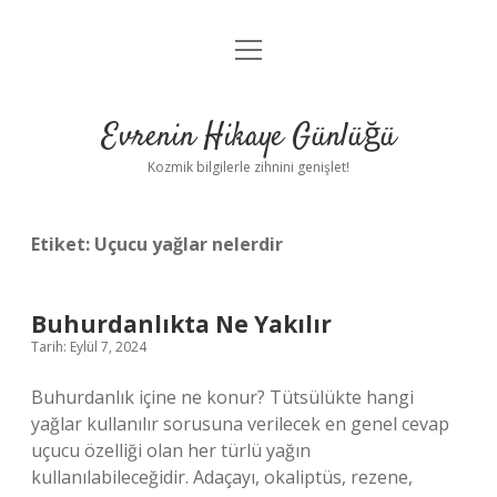
menüyü
Anasayfa
aç
Gizlilik Politikası
Evrenin Hikaye Günlüğü
Yasal Uyarı
Kozmik bilgilerle zihnini genişlet!
Hakkımızda
Etiket:
Uçucu yağlar nelerdir
Buhurdanlıkta Ne Yakılır
Tarih: Eylül 7, 2024
Buhurdanlık içine ne konur? Tütsülükte hangi
yağlar kullanılır sorusuna verilecek en genel cevap
uçucu özelliği olan her türlü yağın
kullanılabileceğidir. Adaçayı, okaliptüs, rezene,