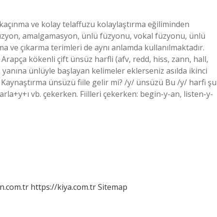
kaçınma ve kolay telaffuzu kolaylaştırma eğiliminden
üzyon, amalgamasyon, ünlü füzyonu, vokal füzyonu, ünlü
a ve çıkarma terimleri de aynı anlamda kullanılmaktadır.
rapça kökenli çift ünsüz harfli (afv, redd, hiss, zann, hall,
 yanına ünlüyle başlayan kelimeler eklerseniz asılda ikinci
Kaynaştırma ünsüzü fiile gelir mi? /y/ ünsüzü Bu /y/ harfi şu
rla+y+ı vb. çekerken. Fiilleri çekerken: begin-y-an, listen-y-
n.com.tr
https://kiya.com.tr
Sitemap