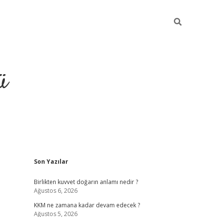
ü
Sidebar
Son Yazılar
hiltonbet giriş
Birlikten kuvvet doğarın anlamı nedir ?
Ağustos 6, 2026
KKM ne zamana kadar devam edecek ?
Ağustos 5, 2026