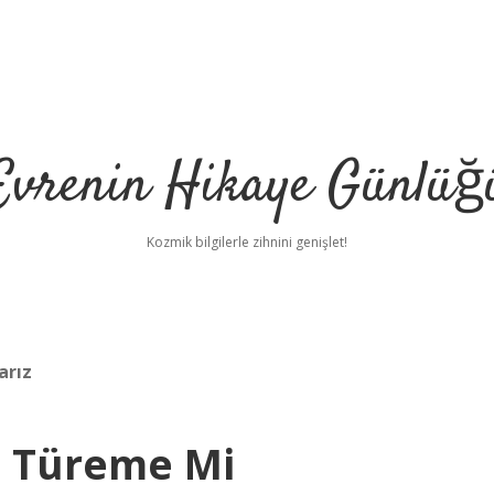
Evrenin Hikaye Günlüğ
Kozmik bilgilerle zihnini genişlet!
arız
 Türeme Mi