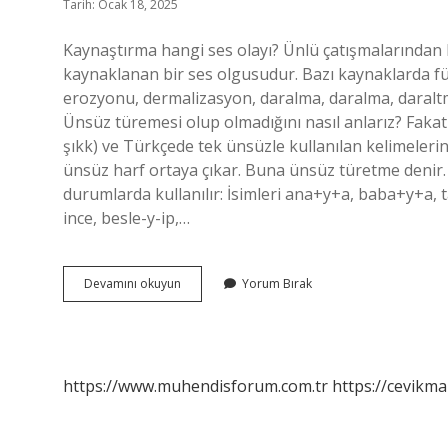
Tarih: Ocak 18, 2025
Kaynaştırma hangi ses olayı? Ünlü çatışmalarından 
kaynaklanan bir ses olgusudur. Bazı kaynaklarda f
erozyonu, dermalizasyon, daralma, daralma, daraltm
Ünsüz türemesi olup olmadığını nasıl anlarız? Fakat A
şıkk) ve Türkçede tek ünsüzle kullanılan kelimelerin
ünsüz harf ortaya çıkar. Buna ünsüz türetme denir. 
durumlarda kullanılır: İsimleri ana+y+a, baba+y+a, ta
ince, besle-y-ip,…
Kaynaştırma
Devamını okuyun
Yorum Bırak
Ünsüzü
Türeme
Mi
https://www.muhendisforum.com.tr
https://cevikma