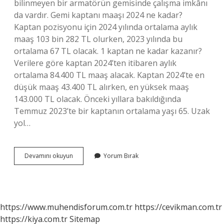
bilinmeyen bir armatörün gemisinde çalışma imkânı
da vardır. Gemi kaptanı maaşı 2024 ne kadar?
Kaptan pozisyonu için 2024 yılında ortalama aylık
maaş 103 bin 282 TL olurken, 2023 yılında bu
ortalama 67 TL olacak. 1 kaptan ne kadar kazanır?
Verilere göre kaptan 2024’ten itibaren aylık
ortalama 84.400 TL maaş alacak. Kaptan 2024’te en
düşük maaş 43.400 TL alırken, en yüksek maaş
143.000 TL olacak. Önceki yıllara bakıldığında
Temmuz 2023’te bir kaptanın ortalama yaşı 65. Uzak
yol…
Uzak
Devamını okuyun
Yorum Bırak
Yol
Gemi
Kaptanı
Ne
Kadar
https://www.muhendisforum.com.tr
https://cevikman.com.tr
Kazanır
https://kiya.com.tr
Sitemap