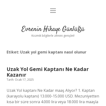
menüyü
Anasayfa
aç
Gizlilik Politikası
Evrenin Hikaye Günlüğü
Yasal Uyarı
Kozmik bilgilerle zihnini genişlet!
Hakkımızda
Etiket:
Uzak yol gemi kaptanı nasıl olunur
Uzak Yol Gemi Kaptanı Ne Kadar
Kazanır
Tarih: Ocak 17, 2025
Uzak Yol kaptanı Ne Kadar maaş Alıyor? 1. Kaptan
(karayolu kaptanı) 13.000-15.000 USD. Mezuniyetten
kısa bir süre sonra 4.000 lira veya 18.000 lira maaşla