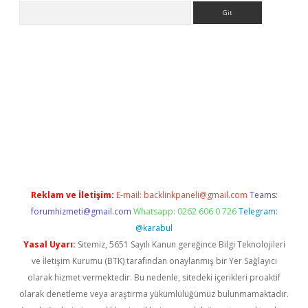
Arama
iriş
Reklam ve İletişim:
E-mail:
backlinkpaneli@gmail.com
Teams:
forumhizmeti@gmail.com
Whatsapp: 0262 606 0 726
Telegram:
@karabul
Yasal Uyarı:
Sitemiz, 5651 Sayılı Kanun gereğince Bilgi Teknolojileri
ve İletişim Kurumu (BTK) tarafından onaylanmış bir Yer Sağlayıcı
olarak hizmet vermektedir. Bu nedenle, sitedeki içerikleri proaktif
olarak denetleme veya araştırma yükümlülüğümüz bulunmamaktadır.