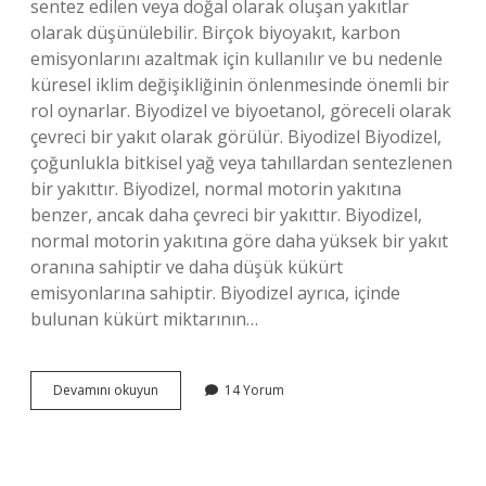
sentez edilen veya doğal olarak oluşan yakıtlar
olarak düşünülebilir. Birçok biyoyakıt, karbon
emisyonlarını azaltmak için kullanılır ve bu nedenle
küresel iklim değişikliğinin önlenmesinde önemli bir
rol oynarlar. Biyodizel ve biyoetanol, göreceli olarak
çevreci bir yakıt olarak görülür. Biyodizel Biyodizel,
çoğunlukla bitkisel yağ veya tahıllardan sentezlenen
bir yakıttır. Biyodizel, normal motorin yakıtına
benzer, ancak daha çevreci bir yakıttır. Biyodizel,
normal motorin yakıtına göre daha yüksek bir yakıt
oranına sahiptir ve daha düşük kükürt
emisyonlarına sahiptir. Biyodizel ayrıca, içinde
bulunan kükürt miktarının…
Biyodizel
Devamını okuyun
14 Yorum
ve
biyoetanol
nedir