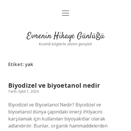
menüyü
Anasayfa
aç
Gizlilik Politikası
Evrenin Hikaye Günlüğü
Yasal Uyarı
Kozmik bilgilerle zihnini genişlet!
Hakkımızda
Etiket:
yak
Biyodizel ve biyoetanol nedir
Tarih: Eylül 1, 2024
Biyodizel ve Biyoetanol Nedir? Biyodizel ve
biyoetanol dünya çapındaki enerji ihtiyacını
karşılamak için kullanılan biyoyakıtlar olarak
adlandırılır. Bunlar, organik hammaddelerden