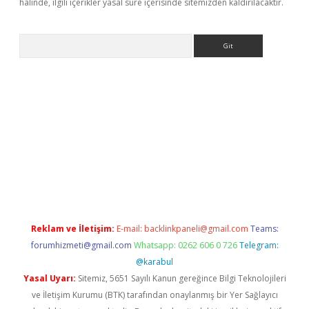
halinde, ilgili içerikler yasal süre içerisinde sitemizden kaldırılacaktır.
Arama
iriş
Reklam ve İletişim:
E-mail:
backlinkpaneli@gmail.com
Teams:
forumhizmeti@gmail.com
Whatsapp: 0262 606 0 726
Telegram:
@karabul
Yasal Uyarı:
Sitemiz, 5651 Sayılı Kanun gereğince Bilgi Teknolojileri
ve İletişim Kurumu (BTK) tarafından onaylanmış bir Yer Sağlayıcı