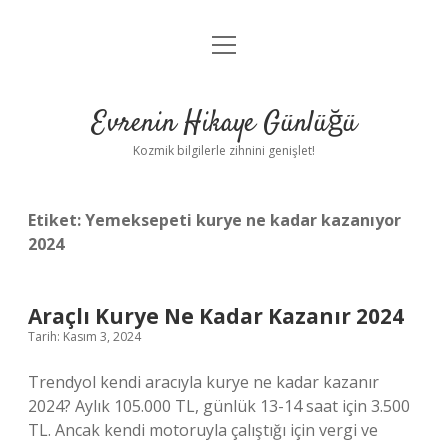
menüyü
Anasayfa
aç
Gizlilik Politikası
Evrenin Hikaye Günlüğü
Yasal Uyarı
Kozmik bilgilerle zihnini genişlet!
Hakkımızda
Etiket:
Yemeksepeti kurye ne kadar kazanıyor
2024
Araçlı Kurye Ne Kadar Kazanır 2024
Tarih: Kasım 3, 2024
Trendyol kendi aracıyla kurye ne kadar kazanır
2024? Aylık 105.000 TL, günlük 13-14 saat için 3.500
TL. Ancak kendi motoruyla çalıştığı için vergi ve