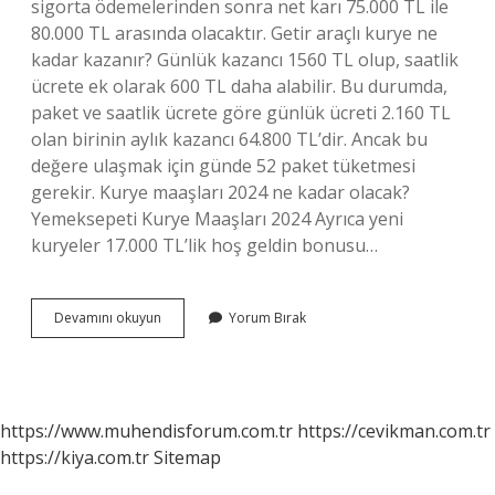
sigorta ödemelerinden sonra net karı 75.000 TL ile
80.000 TL arasında olacaktır. Getir araçlı kurye ne
kadar kazanır? Günlük kazancı 1560 TL olup, saatlik
ücrete ek olarak 600 TL daha alabilir. Bu durumda,
paket ve saatlik ücrete göre günlük ücreti 2.160 TL
olan birinin aylık kazancı 64.800 TL’dir. Ancak bu
değere ulaşmak için günde 52 paket tüketmesi
gerekir. Kurye maaşları 2024 ne kadar olacak?
Yemeksepeti Kurye Maaşları 2024 Ayrıca yeni
kuryeler 17.000 TL’lik hoş geldin bonusu…
Araçlı
Devamını okuyun
Yorum Bırak
Kurye
Ne
Kadar
Kazanır
2024
https://www.muhendisforum.com.tr
https://cevikman.com.tr
https://kiya.com.tr
Sitemap