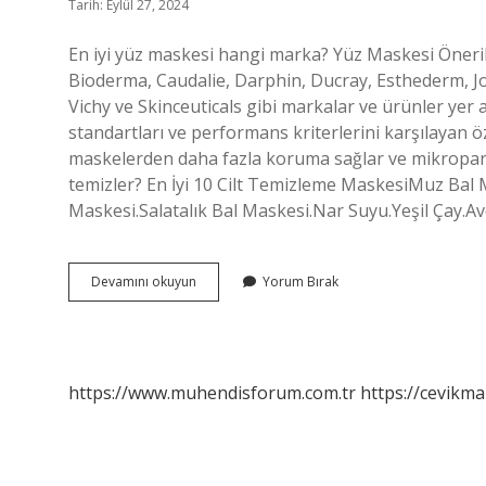
Tarih: Eylül 27, 2024
En iyi yüz maskesi hangi marka? Yüz Maskesi Öneril
Bioderma, Caudalie, Darphin, Ducray, Esthederm, 
Vichy ve Skinceuticals gibi markalar ve ürünler yer 
standartları ve performans kriterlerini karşılayan ö
maskelerden daha fazla koruma sağlar ve mikropartikü
temizler? En İyi 10 Cilt Temizleme MaskesiMuz Ba
Maskesi.Salatalık Bal Maskesi.Nar Suyu.Yeşil Çay.
En
Devamını okuyun
Yorum Bırak
Iyi
Maske
Hangisi
https://www.muhendisforum.com.tr
https://cevikma