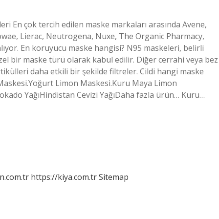
eri En çok tercih edilen maske markaları arasında Avene,
Jowae, Lierac, Neutrogena, Nuxe, The Organic Pharmacy,
alıyor. En koruyucu maske hangisi? N95 maskeleri, belirli
zel bir maske türü olarak kabul edilir. Diğer cerrahi veya bez
lleri daha etkili bir şekilde filtreler. Cildi hangi maske
l Maskesi.Yoğurt Limon Maskesi.Kuru Maya Limon
Avokado YağıHindistan Cevizi YağıDaha fazla ürün… Kuru…
n.com.tr
https://kiya.com.tr
Sitemap