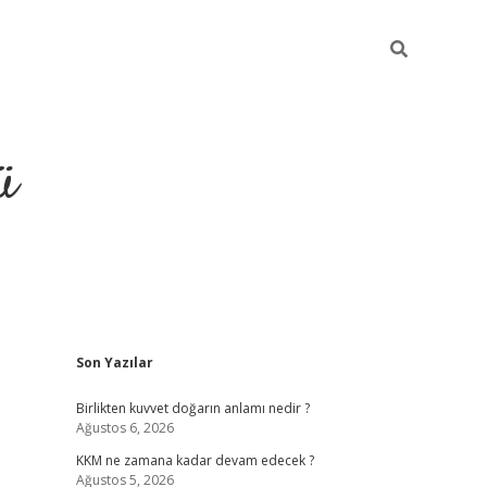
ü
Sidebar
Son Yazılar
hiltonbet giriş
Birlikten kuvvet doğarın anlamı nedir ?
Ağustos 6, 2026
KKM ne zamana kadar devam edecek ?
Ağustos 5, 2026