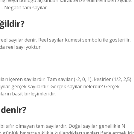
tlığı veya bolluğu açısından karakterize edilmesinden ziyade.
 … Negatif tam sayılar.
ğildir?
el sayılar denir. Reel sayılar kümesi sembolü ile gösterilir.
da reel sayı yoktur.
 içeren sayılardır. Tam sayılar (-2, 0, 1), kesirler (1/2, 2,5)
ayılar gerçek sayılardır. Gerçek sayılar nelerdir? Gerçek
arın basit birleşimleridir.
 denir?
. gibi sıfır olmayan tam sayılardır. Doğal sayılar genellikle N
 günlük hayatta sıklıkla kullandıkları sayıları ifade etmek içi