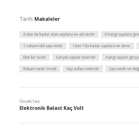
Tarih:
Makaleler
0 dan 9a kadar olan sayılara ne ad verilir
0 hangi sayılara gir
1 rakamı tek sayı mıdır
1den 10a kadar sayılara ne denir
Eksi bir nedir
Gerçek sayılar nelerdir
Hangi sayılar gerçe
Rakam nedir örnek
Sayı adları nelerdir
Sayı nedir ne değ
Önceki Yazı
Elektronik Balast Kaç Volt