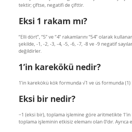
tektir; çiftse, negatifi de çifttir.
Eksi 1 rakam mı?
“Elli dört”, “5” ve “4” rakamlarını “54” olarak kulla
şekilde, -1, -2, -3, -4, -5, -6, -7, -8 ve -9 negatif sa
değildirler.
1’in karekökü nedir?
1’in karekökü kök formunda √1 ve üs formunda (1) ½ v
Eksi bir nedir?
−1 (eksi bir), toplama işlemine göre aritmetikte 1’in
toplama işleminin etkisiz elemanı olan 0’dır. Ayrıca 