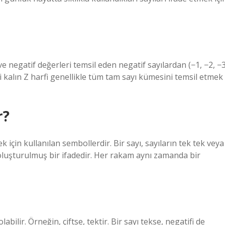
…) ve negatif değerleri temsil eden negatif sayılardan (−1, −2, −3
i kalın Z harfi genellikle tüm tam sayı kümesini temsil etmek
r?
 için kullanılan sembollerdir. Bir sayı, sayıların tek tek veya
n oluşturulmuş bir ifadedir. Her rakam aynı zamanda bir
olabilir. Örneğin, çiftse, tektir. Bir sayı tekse, negatifi de