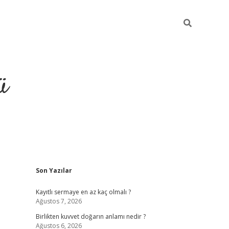
ü
Sidebar
Son Yazılar
hiltonbet gi
Kayıtlı sermaye en az kaç olmalı ?
Ağustos 7, 2026
Birlikten kuvvet doğarın anlamı nedir ?
Ağustos 6, 2026