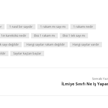
er
1 nasıl bir sayıdır
1 rakam mı sayı mı
1 rakamı nedir
1in karekökü nedir
Eksi 1 rakam mı
Eksi 1 tek sayı mı
k sayı değildir
Hangi sayılar rakam değildir
Hangi sayılar vardır
ildir
Sayılar kaçtan başlar
Sonraki Yaz
İLmiye Sınıfı Ne Iş Yapa