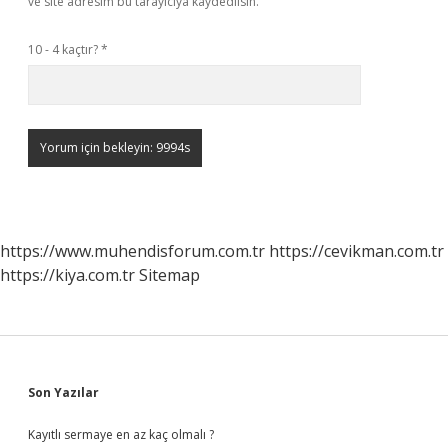
ve site adresim bu tarayıcıya kaydedilsin.
10 - 4 kaçtır?
*
https://www.muhendisforum.com.tr
https://cevikman.com.tr
https://kiya.com.tr
Sitemap
Sidebar
Son Yazılar
Kayıtlı sermaye en az kaç olmalı ?