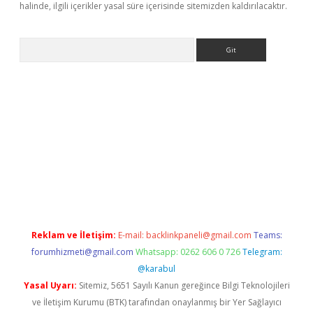
halinde, ilgili içerikler yasal süre içerisinde sitemizden kaldırılacaktır.
Arama
giriş
Reklam ve İletişim:
E-mail:
backlinkpaneli@gmail.com
Teams:
forumhizmeti@gmail.com
Whatsapp: 0262 606 0 726
Telegram:
@karabul
Yasal Uyarı:
Sitemiz, 5651 Sayılı Kanun gereğince Bilgi Teknolojileri
ve İletişim Kurumu (BTK) tarafından onaylanmış bir Yer Sağlayıcı