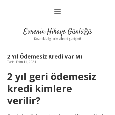
menüyü
Anasayfa
aç
Gizlilik Politikası
Evrenin Hikaye Günlüğü
Yasal Uyarı
Kozmik bilgilerle zihnini genişlet!
Hakkımızda
2 Yıl Ödemesiz Kredi Var Mı
Tarih: Ekim 11, 2024
2 yıl geri ödemesiz
kredi kimlere
verilir?