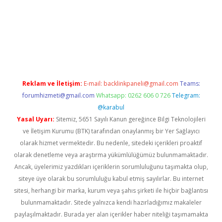
t giriş
Reklam ve İletişim:
E-mail:
backlinkpaneli@gmail.com
Teams:
forumhizmeti@gmail.com
Whatsapp: 0262 606 0 726
Telegram:
@karabul
Yasal Uyarı:
Sitemiz, 5651 Sayılı Kanun gereğince Bilgi Teknolojileri
ve İletişim Kurumu (BTK) tarafından onaylanmış bir Yer Sağlayıcı
olarak hizmet vermektedir. Bu nedenle, sitedeki içerikleri proaktif
olarak denetleme veya araştırma yükümlülüğümüz bulunmamaktadır.
Ancak, üyelerimiz yazdıkları içeriklerin sorumluluğunu taşımakta olup,
siteye üye olarak bu sorumluluğu kabul etmiş sayılırlar. Bu internet
sitesi, herhangi bir marka, kurum veya şahıs şirketi ile hiçbir bağlantısı
bulunmamaktadır. Sitede yalnızca kendi hazırladığımız makaleler
paylaşılmaktadır. Burada yer alan içerikler haber niteliği taşımamakta