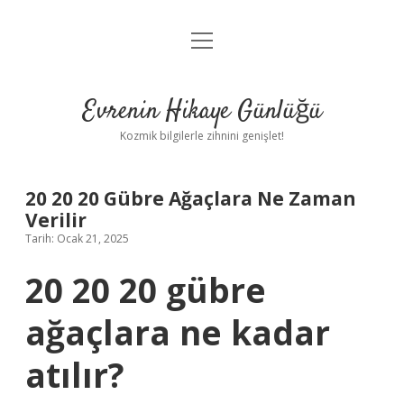
menüyü
Anasayfa
aç
Gizlilik Politikası
Evrenin Hikaye Günlüğü
Yasal Uyarı
Kozmik bilgilerle zihnini genişlet!
Hakkımızda
20 20 20 Gübre Ağaçlara Ne Zaman
Verilir
Tarih: Ocak 21, 2025
20 20 20 gübre
ağaçlara ne kadar
atılır?