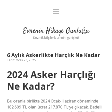
menüyü
Anasayfa
aç
Gizlilik Politikası
Evrenin Hikaye Günlüğü
Yasal Uyarı
Kozmik bilgilerle zihnini genişlet!
Hakkımızda
6 Aylık Askerlikte Harçlık Ne Kadar
Tarih: Ocak 28, 2025
2024 Asker Harçlığı
Ne Kadar?
Bu oranla birlikte 2024 Ocak-Haziran döneminde
182.609 TL olan ücret 217.870 TL’ye çıkacak. Bedelli