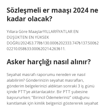
Sözleşmeli er maaşı 2024 ne
kadar olacak?
Yıllara Göre MaaşlarYILLARFİYATLAR EN
DÜŞÜKTEN EN YÜKSEK
DOĞRU202453.778₺130.000₺202333.747₺137.500₺2
02210.058₺33.000₺20214.263₺11.
Asker harçlığı nasıl alınır?
Seyahat masrafı raporumu nereden ve nasıl
alabilirim? Gönderinizin seyahat masrafları,
gönderim belgelerinizi aldıktan sonraki 3 iş günü
içinde PTT’ye aktarılacaktır. Bir PTT şubesine
başvururken; “Birincil Ödemeleriniz” olduğunu
kanıtlamak için kimlik belgenizi göstererek seyahat