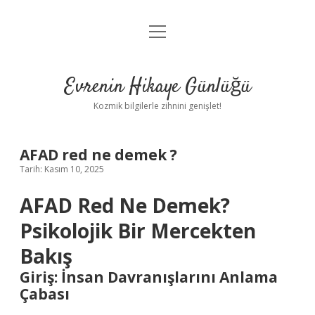
menüyü
Anasayfa
aç
Gizlilik Politikası
Evrenin Hikaye Günlüğü
Yasal Uyarı
Kozmik bilgilerle zihnini genişlet!
Hakkımızda
AFAD red ne demek ?
Tarih: Kasım 10, 2025
AFAD Red Ne Demek?
Psikolojik Bir Mercekten
Bakış
Giriş: İnsan Davranışlarını Anlama
Çabası