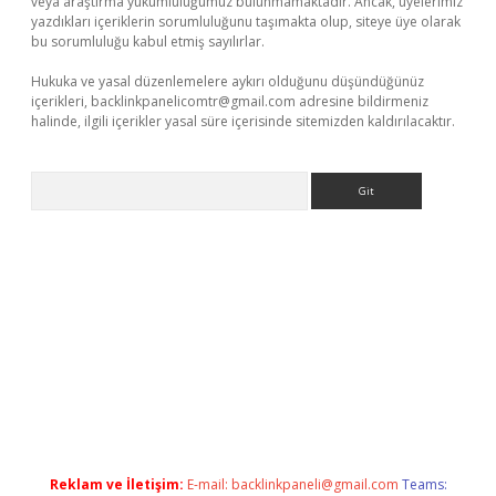
veya araştırma yükümlülüğümüz bulunmamaktadır. Ancak, üyelerimiz
yazdıkları içeriklerin sorumluluğunu taşımakta olup, siteye üye olarak
bu sorumluluğu kabul etmiş sayılırlar.
Hukuka ve yasal düzenlemelere aykırı olduğunu düşündüğünüz
içerikleri,
backlinkpanelicomtr@gmail.com
adresine bildirmeniz
halinde, ilgili içerikler yasal süre içerisinde sitemizden kaldırılacaktır.
Arama
onbet giriş
Reklam ve İletişim:
E-mail:
backlinkpaneli@gmail.com
Teams: