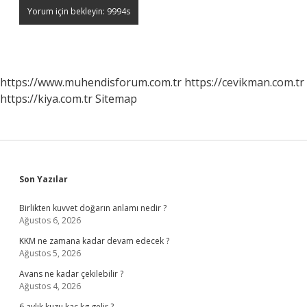
https://www.muhendisforum.com.tr
https://cevikman.com.tr
https://kiya.com.tr
Sitemap
Sidebar
Son Yazılar
Birlikten kuvvet doğarın anlamı nedir ?
Ağustos 6, 2026
KKM ne zamana kadar devam edecek ?
Ağustos 5, 2026
Avans ne kadar çekilebilir ?
Ağustos 4, 2026
6 aylık kuzu kaç kg gelir ?