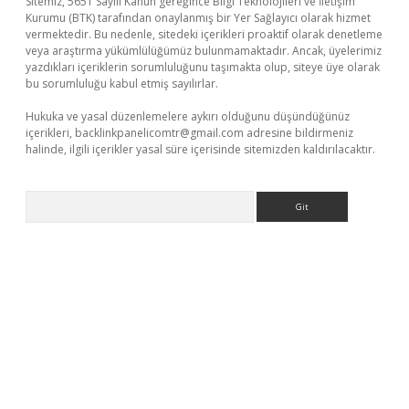
Sitemiz, 5651 Sayılı Kanun gereğince Bilgi Teknolojileri ve İletişim
Kurumu (BTK) tarafından onaylanmış bir Yer Sağlayıcı olarak hizmet
vermektedir. Bu nedenle, sitedeki içerikleri proaktif olarak denetleme
veya araştırma yükümlülüğümüz bulunmamaktadır. Ancak, üyelerimiz
yazdıkları içeriklerin sorumluluğunu taşımakta olup, siteye üye olarak
bu sorumluluğu kabul etmiş sayılırlar.
Hukuka ve yasal düzenlemelere aykırı olduğunu düşündüğünüz
içerikleri,
backlinkpanelicomtr@gmail.com
adresine bildirmeniz
halinde, ilgili içerikler yasal süre içerisinde sitemizden kaldırılacaktır.
Arama
 giriş