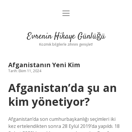
menüyü
Anasayfa
aç
Gizlilik Politikası
Evrenin Hikaye Günlüğü
Yasal Uyarı
Kozmik bilgilerle zihnini genişlet!
Hakkımızda
Afganistanın Yeni Kim
Tarih: Ekim 11, 2024
Afganistan’da şu an
kim yönetiyor?
Afganistan’da son cumhurbaşkanlığı seçimleri iki
kez ertelendikten sonra 28 Eylül 2019’da yapıldı. 18