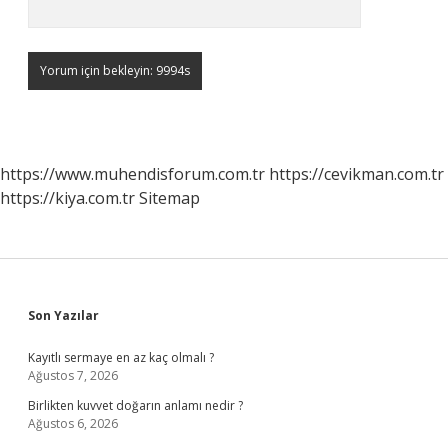
https://www.muhendisforum.com.tr
https://cevikman.com.tr
https://kiya.com.tr
Sitemap
Sidebar
Son Yazılar
Kayıtlı sermaye en az kaç olmalı ?
Ağustos 7, 2026
Birlikten kuvvet doğarın anlamı nedir ?
Ağustos 6, 2026