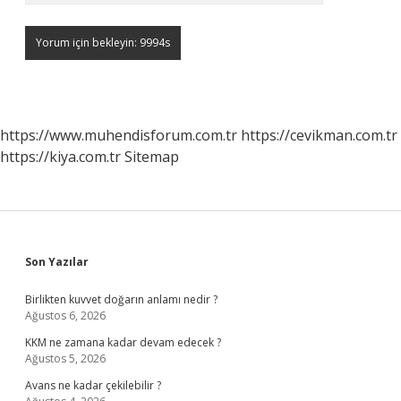
https://www.muhendisforum.com.tr
https://cevikman.com.tr
https://kiya.com.tr
Sitemap
Sidebar
Son Yazılar
Birlikten kuvvet doğarın anlamı nedir ?
Ağustos 6, 2026
KKM ne zamana kadar devam edecek ?
Ağustos 5, 2026
Avans ne kadar çekilebilir ?