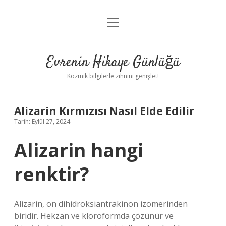
menüyü
Anasayfa
aç
Gizlilik Politikası
Evrenin Hikaye Günlüğü
Yasal Uyarı
Kozmik bilgilerle zihnini genişlet!
Hakkımızda
Alizarin Kırmızısı Nasıl Elde Edilir
Tarih: Eylül 27, 2024
Alizarin hangi
renktir?
Alizarin, on dihidroksiantrakinon izomerinden
biridir. Hekzan ve kloroformda çözünür ve