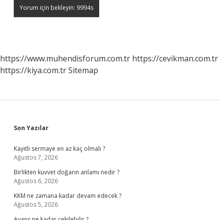
https://www.muhendisforum.com.tr
https://cevikman.com.tr
https://kiya.com.tr
Sitemap
Sidebar
Son Yazılar
Kayıtlı sermaye en az kaç olmalı ?
Ağustos 7, 2026
Birlikten kuvvet doğarın anlamı nedir ?
Ağustos 6, 2026
KKM ne zamana kadar devam edecek ?
Ağustos 5, 2026
Avans ne kadar çekilebilir ?