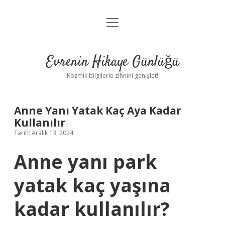
menüyü
Anasayfa
aç
Gizlilik Politikası
Evrenin Hikaye Günlüğü
Yasal Uyarı
Kozmik bilgilerle zihnini genişlet!
Hakkımızda
Anne Yanı Yatak Kaç Aya Kadar
Kullanılır
Tarih: Aralık 13, 2024
Anne yanı park
yatak kaç yaşına
kadar kullanılır?