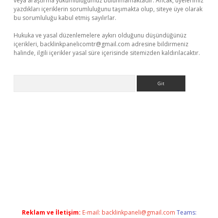
veya araştırma yükümlülüğümüz bulunmamaktadır. Ancak, üyelerimiz
yazdıkları içeriklerin sorumluluğunu taşımakta olup, siteye üye olarak
bu sorumluluğu kabul etmiş sayılırlar.
Hukuka ve yasal düzenlemelere aykırı olduğunu düşündüğünüz
içerikleri,
backlinkpanelicomtr@gmail.com
adresine bildirmeniz
halinde, ilgili içerikler yasal süre içerisinde sitemizden kaldırılacaktır.
Arama
t giriş
Reklam ve İletişim:
E-mail:
backlinkpaneli@gmail.com
Teams: