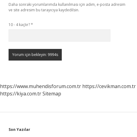
Daha sonraki yorumlarımda kullanılması için adım, e-posta adresim
ve site adresim bu tarayıcıya kaydedilsin.
10 - 4 kaçtır?
*
https://www.muhendisforum.com.tr
https://cevikman.com.tr
https://kiya.com.tr
Sitemap
Sidebar
Son Yazılar