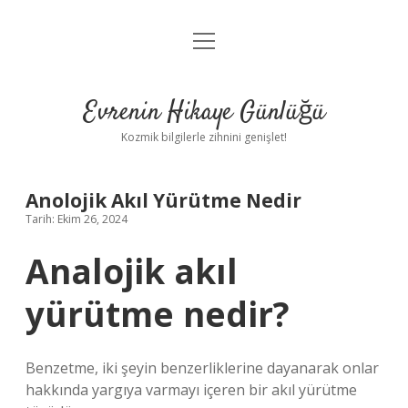
menüyü
Anasayfa
aç
Gizlilik Politikası
Evrenin Hikaye Günlüğü
Yasal Uyarı
Kozmik bilgilerle zihnini genişlet!
Hakkımızda
Anolojik Akıl Yürütme Nedir
Tarih: Ekim 26, 2024
Analojik akıl
yürütme nedir?
Benzetme, iki şeyin benzerliklerine dayanarak onlar
hakkında yargıya varmayı içeren bir akıl yürütme