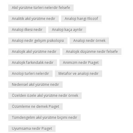
Akıl yürütme türleri nelerdir felsefe
Analitik akıl yürütme nedir
Analoji hangi filozof
Analoji ilkesi nedir
Analoji kaça ayrılır
Analoji nedir gelişim psikolojisi
Analoji nedir örnek
Analojik akıl yürütme nedir
Analojik düşünme nedir felsefe
Analojik farkındalık nedir
Animizm nedir Piaget
Anoloji turleri nelerdir
Metafor ve analoji nedir
Nedensel akıl yürütme nedir
Özelden özele akıl yürütme nedir örnek
Özümleme ne demek Piaget
Tümdengelim akıl yürütme biçimi nedir
Uyumsama nedir Piaget