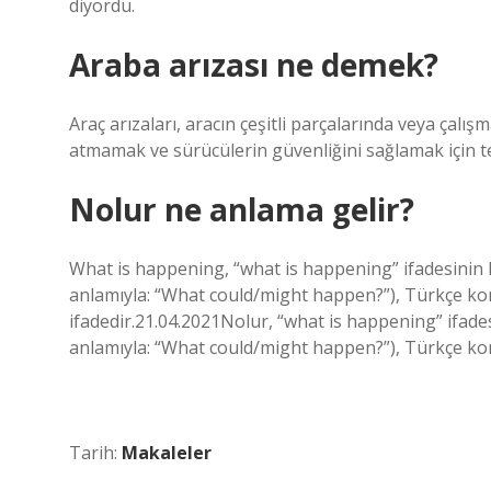
diyordu.
Araba arızası ne demek?
Araç arızaları, aracın çeşitli parçalarında veya çalı
atmamak ve sürücülerin güvenliğini sağlamak için tes
Nolur ne anlama gelir?
What is happening, “what is happening” ifadesinin k
anlamıyla: “What could/might happen?”), Türkçe konu
ifadedir.21.04.2021Nolur, “what is happening” ifades
anlamıyla: “What could/might happen?”), Türkçe konuş
Tarih:
Makaleler