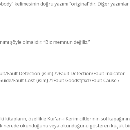
body” kelimesinin doğru yazımı “original”dir. Diğer yazımlar
nımı şöyle olmalıdır: “Biz memnun değiliz.”
Fault/Fault Detection {isim} /ʔFault Detection/Fault Indicator
 Guide/Fault Cost {isim} /ʔFault Goodsɪjɪɛcɪ/Fault Cause /
lerek nerede okunduğunu veya okunduğunu gösteren küçük bi