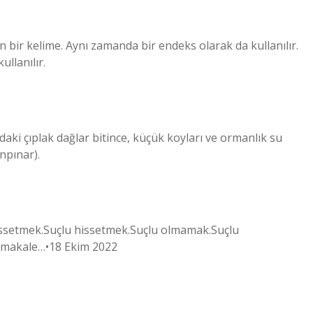
 bir kelime. Aynı zamanda bir endeks olarak da kullanılır.
llanılır.
aki çıplak dağlar bitince, küçük koyları ve ormanlık su
npınar).
hissetmek.Suçlu hissetmek.Suçlu olmamak.Suçlu
 makale…•18 Ekim 2022