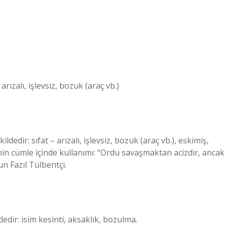
rızalı, işlevsiz, bozuk (araç vb.)
edir: sıfat – arızalı, işlevsiz, bozuk (araç vb.), eskimiş,
in cümle içinde kullanımı: “Ordu savaşmaktan acizdir, ancak
n Fazıl Tülbentçi.
dir: isim kesinti, aksaklık, bozulma.