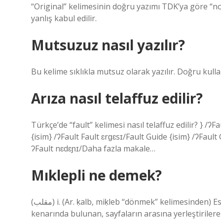
“Original” kelimesinin doğru yazımı TDK’ya göre “no
yanlış kabul edilir.
Mutsuzuz nasıl yazılır?
Bu kelime sıklıkla mutsuz olarak yazılır. Doğru kulla
Arıza nasıl telaffuz edilir?
Türkçe’de “fault” kelimesi nasıl telaffuz edilir? } /ʔ
{isim} /ʔFault Fault ɛrɡɛsɪ/Fault Guide {isim} /ʔFault
ʔFault nɛdɛɲɪ/Daha fazla makale…
Mıklepli ne demek?
(ﻣﻘﻠﺐ) i. (Ar. ḳalb, miḳleb “dönmek” kelimesinden) Eski kitapların, özellikle Kur’an-ı Kerim ciltlerinin sol kapağının
kenarında bulunan, sayfaların arasına yerleştiri