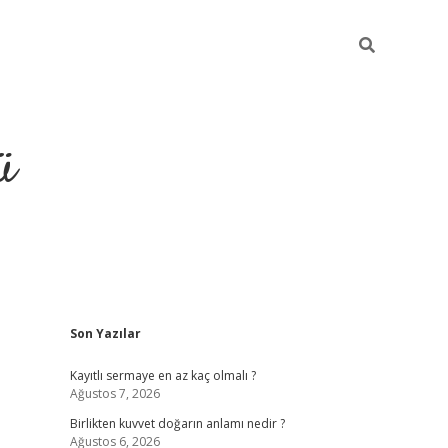
ü
Sidebar
Son Yazılar
hiltonbet gir
Kayıtlı sermaye en az kaç olmalı ?
Ağustos 7, 2026
Birlikten kuvvet doğarın anlamı nedir ?
Ağustos 6, 2026