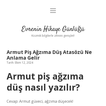
menüyü
Anasayfa
aç
Gizlilik Politikası
Evrenin Hikaye Günlüğü
Yasal Uyarı
Kozmik bilgilerle zihnini genişlet!
Hakkımızda
Armut Piş Ağzıma Düş Atasözü Ne
Anlama Gelir
Tarih: Ekim 12, 2024
Armut piş ağzıma
düş nasıl yazılır?
Cevap: Armut güveci, ağzıma düşecek!