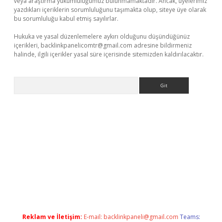
veya araştırma yükümlülüğümüz bulunmamaktadır. Ancak, üyelerimiz
yazdıkları içeriklerin sorumluluğunu taşımakta olup, siteye üye olarak
bu sorumluluğu kabul etmiş sayılırlar.
Hukuka ve yasal düzenlemelere aykırı olduğunu düşündüğünüz
içerikleri,
backlinkpanelicomtr@gmail.com
adresine bildirmeniz
halinde, ilgili içerikler yasal süre içerisinde sitemizden kaldırılacaktır.
Arama
tonbet giriş
Reklam ve İletişim:
E-mail:
backlinkpaneli@gmail.com
Teams: