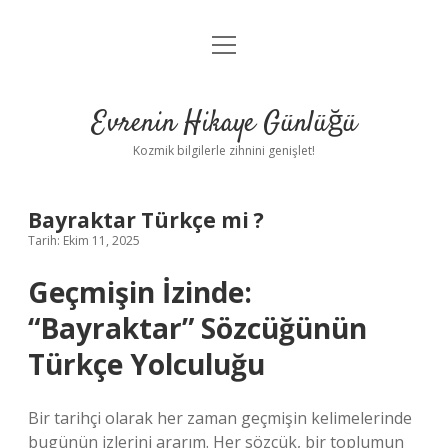
menüyü
Anasayfa
aç
Gizlilik Politikası
Evrenin Hikaye Günlüğü
Yasal Uyarı
Kozmik bilgilerle zihnini genişlet!
Hakkımızda
Bayraktar Türkçe mi ?
Tarih: Ekim 11, 2025
Geçmişin İzinde:
“Bayraktar” Sözcüğünün
Türkçe Yolculuğu
Bir tarihçi olarak her zaman geçmişin kelimelerinde
bugünün izlerini ararım. Her sözcük, bir toplumun