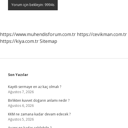
https://www.muhendisforum.com.tr
https://cevikman.com.tr
https://kiya.com.tr
Sitemap
Sidebar
Son Yazılar
Kayıtlı sermaye en az kaç olmalı ?
Ağustos 7, 2026
Birlikten kuvvet doğarın anlamı nedir ?
Ağustos 6, 2026
KKM ne zamana kadar devam edecek ?
Ağustos 5, 2026
Avans ne kadar çekilebilir ?