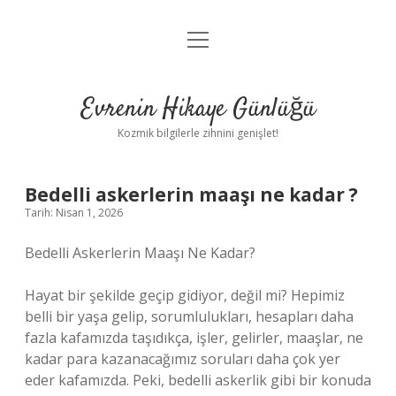
menüyü
Anasayfa
aç
Gizlilik Politikası
Evrenin Hikaye Günlüğü
Yasal Uyarı
Kozmik bilgilerle zihnini genişlet!
Hakkımızda
Bedelli askerlerin maaşı ne kadar ?
Tarih: Nisan 1, 2026
Bedelli Askerlerin Maaşı Ne Kadar?
Hayat bir şekilde geçip gidiyor, değil mi? Hepimiz
belli bir yaşa gelip, sorumlulukları, hesapları daha
fazla kafamızda taşıdıkça, işler, gelirler, maaşlar, ne
kadar para kazanacağımız soruları daha çok yer
eder kafamızda. Peki, bedelli askerlik gibi bir konuda