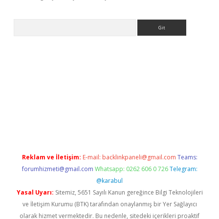
Arama
ş
Reklam ve İletişim:
E-mail:
backlinkpaneli@gmail.com
Teams:
forumhizmeti@gmail.com
Whatsapp: 0262 606 0 726
Telegram:
@karabul
Yasal Uyarı:
Sitemiz, 5651 Sayılı Kanun gereğince Bilgi Teknolojileri
ve İletişim Kurumu (BTK) tarafından onaylanmış bir Yer Sağlayıcı
olarak hizmet vermektedir. Bu nedenle, sitedeki içerikleri proaktif