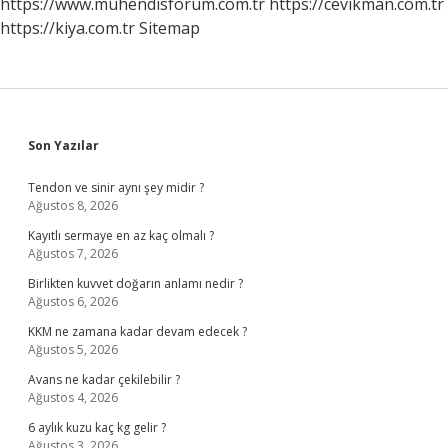
https://www.muhendisforum.com.tr
https://cevikman.com.tr
https://kiya.com.tr
Sitemap
Sidebar
Son Yazılar
Tendon ve sinir aynı şey midir ?
Ağustos 8, 2026
Kayıtlı sermaye en az kaç olmalı ?
Ağustos 7, 2026
Birlikten kuvvet doğarın anlamı nedir ?
Ağustos 6, 2026
KKM ne zamana kadar devam edecek ?
Ağustos 5, 2026
Avans ne kadar çekilebilir ?
Ağustos 4, 2026
6 aylık kuzu kaç kg gelir ?
Ağustos 3, 2026