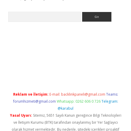
Arama
t giriş
Reklam ve İletişim:
E-mail:
backlinkpaneli@gmail.com
Teams:
forumhizmeti@gmail.com
Whatsapp: 0262 606 0 726
Telegram:
@karabul
Yasal Uyarı:
Sitemiz, 5651 Sayılı Kanun gereğince Bilgi Teknolojileri
ve İletişim Kurumu (BTK) tarafından onaylanmış bir Yer Sağlayıcı
olarak hizmet vermektedir. Bu nedenle, sitedeki içerikleri proaktif