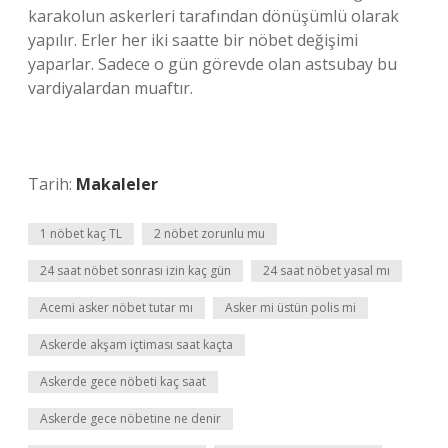
karakolun askerleri tarafından dönüşümlü olarak
yapılır. Erler her iki saatte bir nöbet değişimi
yaparlar. Sadece o gün görevde olan astsubay bu
vardiyalardan muaftır.
Tarih:
Makaleler
1 nöbet kaç TL
2 nöbet zorunlu mu
24 saat nöbet sonrası izin kaç gün
24 saat nöbet yasal mı
Acemi asker nöbet tutar mı
Asker mi üstün polis mi
Askerde akşam içtiması saat kaçta
Askerde gece nöbeti kaç saat
Askerde gece nöbetine ne denir