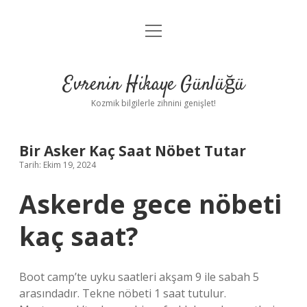
menüyü
Anasayfa
aç
Gizlilik Politikası
Evrenin Hikaye Günlüğü
Yasal Uyarı
Kozmik bilgilerle zihnini genişlet!
Hakkımızda
Bir Asker Kaç Saat Nöbet Tutar
Tarih: Ekim 19, 2024
Askerde gece nöbeti
kaç saat?
Boot camp’te uyku saatleri akşam 9 ile sabah 5
arasındadır. Tekne nöbeti 1 saat tutulur.