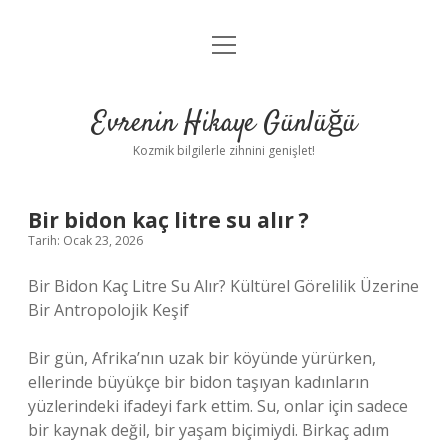
menüyü
Anasayfa
aç
Gizlilik Politikası
Evrenin Hikaye Günlüğü
Yasal Uyarı
Kozmik bilgilerle zihnini genişlet!
Hakkımızda
Bir bidon kaç litre su alır ?
Tarih: Ocak 23, 2026
Bir Bidon Kaç Litre Su Alır? Kültürel Görelilik Üzerine
Bir Antropolojik Keşif
Bir gün, Afrika’nın uzak bir köyünde yürürken,
ellerinde büyükçe bir bidon taşıyan kadınların
yüzlerindeki ifadeyi fark ettim. Su, onlar için sadece
bir kaynak değil, bir yaşam biçimiydi. Birkaç adım