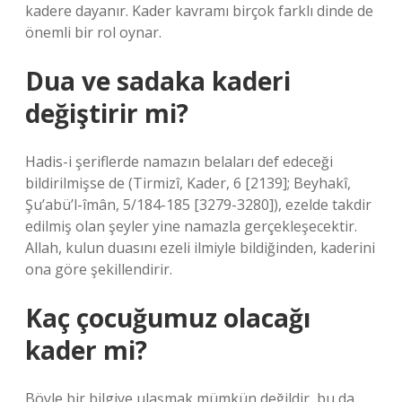
kadere dayanır. Kader kavramı birçok farklı dinde de
önemli bir rol oynar.
Dua ve sadaka kaderi
değiştirir mi?
Hadis-i şeriflerde namazın belaları def edeceği
bildirilmişse de (Tirmizî, Kader, 6 [2139]; Beyhakî,
Şu’abü’l-îmân, 5/184-185 [3279-3280]), ezelde takdir
edilmiş olan şeyler yine namazla gerçekleşecektir.
Allah, kulun duasını ezeli ilmiyle bildiğinden, kaderini
ona göre şekillendirir.
Kaç çocuğumuz olacağı
kader mi?
Böyle bir bilgiye ulaşmak mümkün değildir, bu da