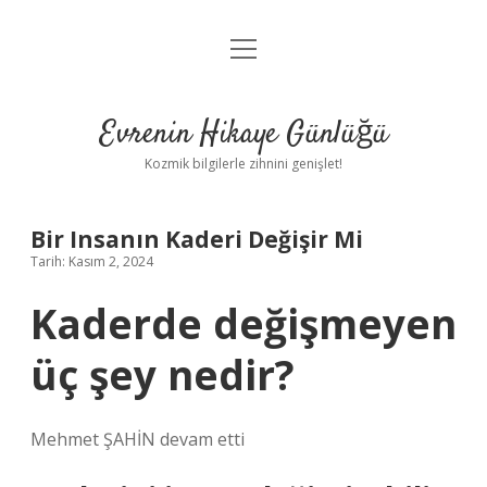
menüyü
Anasayfa
aç
Gizlilik Politikası
Evrenin Hikaye Günlüğü
Yasal Uyarı
Kozmik bilgilerle zihnini genişlet!
Hakkımızda
Bir Insanın Kaderi Değişir Mi
Tarih: Kasım 2, 2024
Kaderde değişmeyen
üç şey nedir?
Mehmet ŞAHİN devam etti