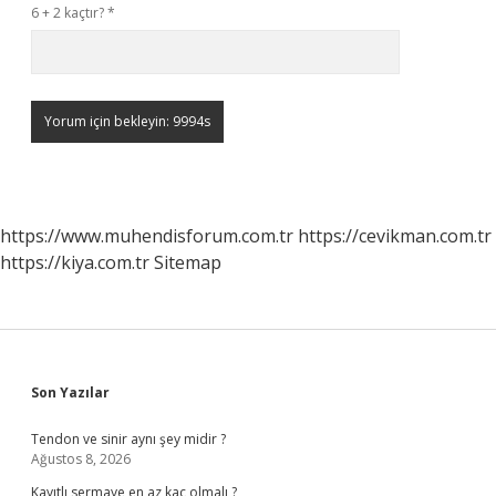
6 + 2 kaçtır?
*
https://www.muhendisforum.com.tr
https://cevikman.com.tr
https://kiya.com.tr
Sitemap
Sidebar
Son Yazılar
Tendon ve sinir aynı şey midir ?
Ağustos 8, 2026
Kayıtlı sermaye en az kaç olmalı ?