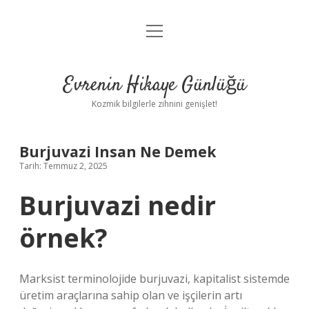
menüyü
Anasayfa
aç
Gizlilik Politikası
Evrenin Hikaye Günlüğü
Yasal Uyarı
Kozmik bilgilerle zihnini genişlet!
Hakkımızda
Burjuvazi Insan Ne Demek
Tarih: Temmuz 2, 2025
Burjuvazi nedir
örnek?
Marksist terminolojide burjuvazi, kapitalist sistemde
üretim araçlarına sahip olan ve işçilerin artı