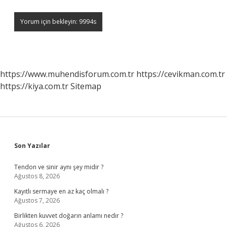
https://www.muhendisforum.com.tr
https://cevikman.com.tr
https://kiya.com.tr
Sitemap
Sidebar
Son Yazılar
Tendon ve sinir aynı şey midir ?
Ağustos 8, 2026
Kayıtlı sermaye en az kaç olmalı ?
Ağustos 7, 2026
Birlikten kuvvet doğarın anlamı nedir ?
Ağustos 6, 2026