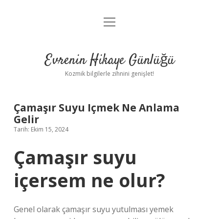
menüyü
Anasayfa
aç
Gizlilik Politikası
Evrenin Hikaye Günlüğü
Yasal Uyarı
Kozmik bilgilerle zihnini genişlet!
Hakkımızda
Çamaşır Suyu Içmek Ne Anlama
Gelir
Tarih: Ekim 15, 2024
Çamaşır suyu
içersem ne olur?
Genel olarak çamaşır suyu yutulması yemek