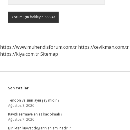
https://www.muhendisforum.com.tr
https://cevikman.com.tr
https://kiya.com.tr
Sitemap
Sidebar
Son Yazılar
Tendon ve sinir aynı şey midir ?
Ağustos 8, 2026
Kayıtlı sermaye en az kaç olmalı ?
Ağustos 7, 2026
Birlikten kuvvet doğarın anlamı nedir ?