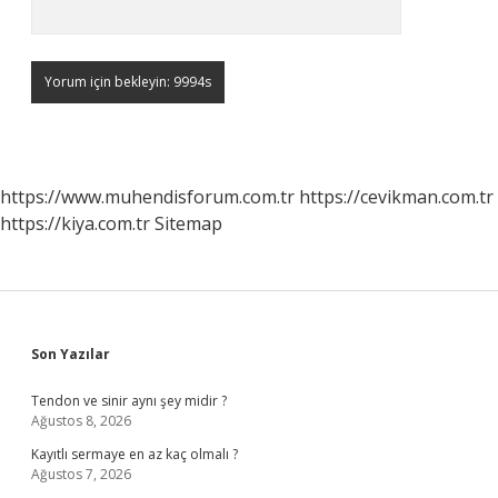
https://www.muhendisforum.com.tr
https://cevikman.com.tr
https://kiya.com.tr
Sitemap
Sidebar
Son Yazılar
Tendon ve sinir aynı şey midir ?
Ağustos 8, 2026
Kayıtlı sermaye en az kaç olmalı ?
Ağustos 7, 2026