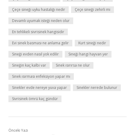
Çeçe sineği uyku hastalığı nedir
Çeçe sineği zehirli mi
Devamlı uyumak isteği neden olur
En tehlikeli sivrisinek hangisidir
Evi sinek basması ne anlama gelir
Kurt sineği nedir
Sineği evden nasıl yok edilir
Sineği hangi hayvan yer
Sineğin kaç kalbi var
Sinek ısırırsa ne olur
Sinek ısırması enfeksiyon yapar mı
Sinekler evde nereye yuva yapar
Sinekler nerede bulunur
Sivrisinek ömrü kaç gündür
Önceki Yazı