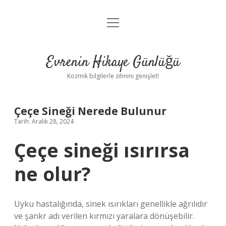
menüyü
Anasayfa
aç
Gizlilik Politikası
Evrenin Hikaye Günlüğü
Yasal Uyarı
Kozmik bilgilerle zihnini genişlet!
Hakkımızda
Çeçe Sineği Nerede Bulunur
Tarih: Aralık 28, 2024
Çeçe sineği ısırırsa
ne olur?
Uyku hastalığında, sinek ısırıkları genellikle ağrılıdır
ve şankr adı verilen kırmızı yaralara dönüşebilir.