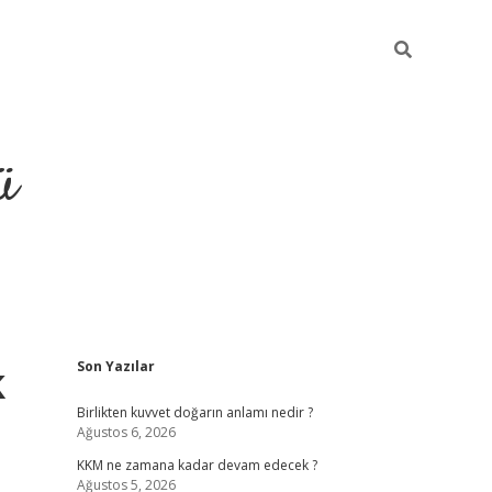
ü
Sidebar
k
Son Yazılar
hiltonbet gi
Birlikten kuvvet doğarın anlamı nedir ?
Ağustos 6, 2026
KKM ne zamana kadar devam edecek ?
Ağustos 5, 2026