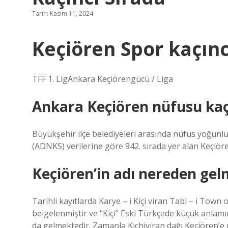
Tarih: Kasım 11, 2024
Keçiören Spor kaçıncı
TFF 1. LigAnkara Keçiörengücü / Liga
Ankara Keçiören nüfusu ka
Büyükşehir ilçe belediyeleri arasında nüfus yoğunlu
(ADNKS) verilerine göre 942. sırada yer alan Keçiören
Keçiören’in adı nereden gel
Tarihli kayıtlarda Karye – i Kiçi viran Tabi – i Town
belgelenmiştir ve “Kiçi” Eski Türkçede küçük anlam
da gelmektedir. Zamanla Kichiviran dağı Keçiören’