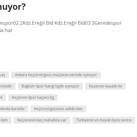
nuyor?
or02 2Kdz.Ereğli Bld Kdz.Ereğli Bld03 3Geredespor
a hat
kaç
Ankara Keçiörengücü maçlarını nerede oynuyor
eresidir
Bağlum Spor hangi ligde oynuyor
Keçiören kayalık mı
24
Keçiören Spor kaçıncı lig
ılında kuruldu
Keçiörengücünün sahibi kim
ı kim
Keçiörenin kaç mahallesi var
Türkiyenin en büyük ilçesi neresi