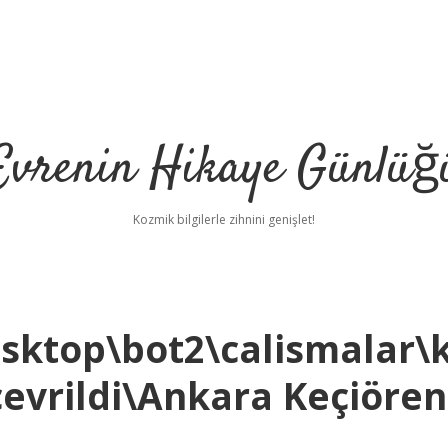
Evrenin Hikaye Günlüğ
Kozmik bilgilerle zihnini genişlet!
sktop\bot2\calismalar\
evrildi\Ankara Keçiören