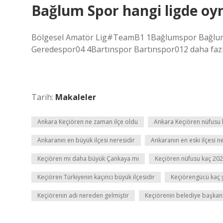
Bağlum Spor hangi ligde oy
Bölgesel Amatör Lig#TeamB1 1Bağlumspor Bağlumsp
Geredespor04 4Bartınspor Bartınspor012 daha fazl
Tarih:
Makaleler
Ankara Keçiören ne zaman ilçe oldu
Ankara Keçiören nüfusu 
Ankaranın en büyük ilçesi neresidir
Ankaranın en eski ilçesi n
Keçiören mi daha büyük Çankaya mı
Keçiören nüfusu kaç 20
Keçiören Türkiyenin kaçıncı büyük ilçesidir
Keçiörengücü kaç y
Keçiörenin adı nereden gelmiştir
Keçiörenin belediye başkan