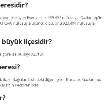
eresidir?
unvanını koruyan Esenyurt’u, 939.497 nüfusuyla Gaziantep’in
si 937.546 nüfusuyla üçüncü oldu, onu 923.404 nüfusuyla
 büyük ilçesidir?
e göre ise bu sayı 923’tür.
neresi?
k ilçesi Bağcılar. Listedeki diğer ilçeler Bursa ve Gaziantep.
ara’nın Keçiören ilçesi.
r?