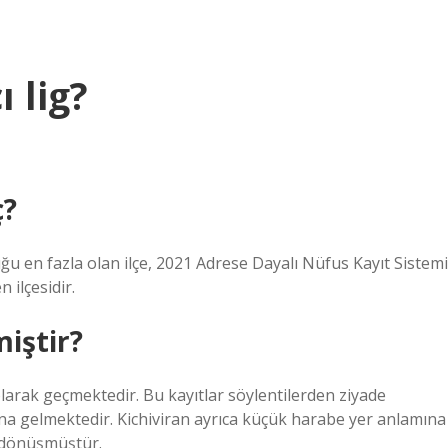
 lig?
ç?
ğu en fazla olan ilçe, 2021 Adrese Dayalı Nüfus Kayıt Sistemi
 ilçesidir.
miştir?
 olarak geçmektedir. Bu kayıtlar söylentilerden ziyade
ına gelmektedir. Kichiviran ayrıca küçük harabe yer anlamına
e dönüşmüştür.