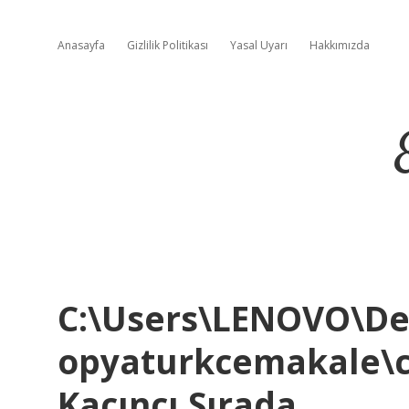
Anasayfa
Gizlilik Politikası
Yasal Uyarı
Hakkımızda
C:\Users\LENOVO\De
opyaturkcemakale\c
Kaçıncı Sırada