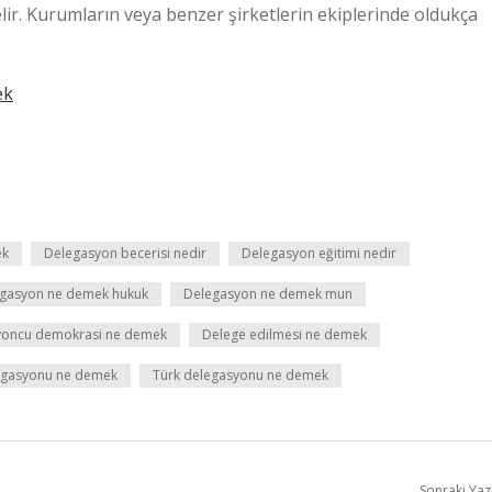
r. Kurumların veya benzer şirketlerin ekiplerinde oldukça
ek
ek
Delegasyon becerisi nedir
Delegasyon eğitimi nedir
gasyon ne demek hukuk
Delegasyon ne demek mun
yoncu demokrasi ne demek
Delege edilmesi ne demek
legasyonu ne demek
Türk delegasyonu ne demek
Sonraki Yaz