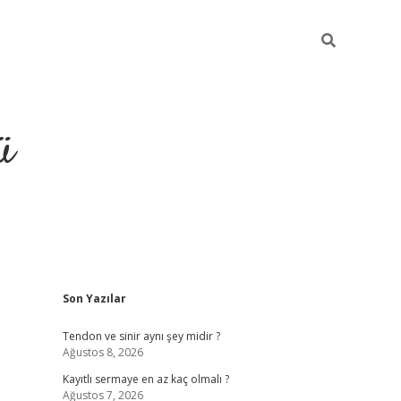
ü
Sidebar
Son Yazılar
hiltonbet gi
Tendon ve sinir aynı şey midir ?
Ağustos 8, 2026
Kayıtlı sermaye en az kaç olmalı ?
Ağustos 7, 2026