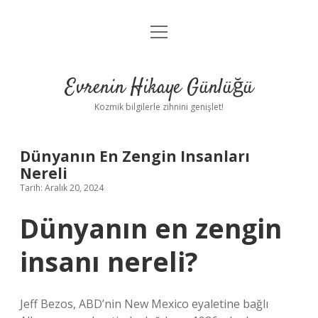
menüyü
Anasayfa
aç
Gizlilik Politikası
Evrenin Hikaye Günlüğü
Yasal Uyarı
Kozmik bilgilerle zihnini genişlet!
Hakkımızda
Dünyanın En Zengin Insanları
Nereli
Tarih: Aralık 20, 2024
Dünyanın en zengin
insanı nereli?
Jeff Bezos, ABD’nin New Mexico eyaletine bağlı