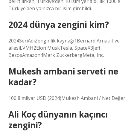
belirtilirken, Türkiye’den 10 isim yer aldı. İlk 1000’e
Türkiye’den yalnızca bir isim girebildi.
2024 dünya zengini kim?
2024SeriAdıZenginlik kaynağı1Bernard Arnault ve
ailesiLVMH2Elon MuskTesla, SpaceX3Jeff
BezosAmazon4Mark ZuckerbergMeta, Inc.
Mukesh ambani serveti ne
kadar?
100,8 milyar USD (2024)Mukesh Ambani / Net Değer
Ali Koç dünyanın kaçıncı
zengini?