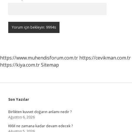
https://www.muhendisforum.com.tr
https://cevikman.com.tr
https://kiya.com.tr
Sitemap
Sidebar
Son Yazılar
Birlikten kuvvet doğarın anlamı nedir ?
Ağustos 6, 2026
KKM ne zamana kadar devam edecek ?
Ağustos 5, 2026