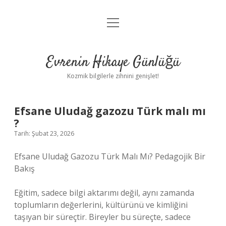
menüyü
Anasayfa
aç
Gizlilik Politikası
Evrenin Hikaye Günlüğü
Yasal Uyarı
Kozmik bilgilerle zihnini genişlet!
Hakkımızda
Efsane Uludağ gazozu Türk malı mı
?
Tarih: Şubat 23, 2026
Efsane Uludağ Gazozu Türk Malı Mı? Pedagojik Bir
Bakış
Eğitim, sadece bilgi aktarımı değil, aynı zamanda
toplumların değerlerini, kültürünü ve kimliğini
taşıyan bir süreçtir. Bireyler bu süreçte, sadece