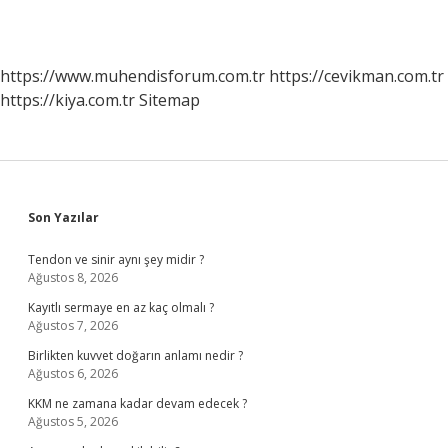
https://www.muhendisforum.com.tr
https://cevikman.com.tr
https://kiya.com.tr
Sitemap
Sidebar
Son Yazılar
Tendon ve sinir aynı şey midir ?
Ağustos 8, 2026
Kayıtlı sermaye en az kaç olmalı ?
Ağustos 7, 2026
Birlikten kuvvet doğarın anlamı nedir ?
Ağustos 6, 2026
KKM ne zamana kadar devam edecek ?
Ağustos 5, 2026