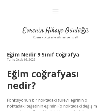
menüyü
Anasayfa
aç
Gizlilik Politikası
Evrenin Hikaye Günlüğü
Yasal Uyarı
Kozmik bilgilerle zihnini genişlet!
Hakkımızda
Eğim Nedir 9 Sınıf Coğrafya
Tarih: Ocak 16, 2025
Eğim coğrafyası
nedir?
Fonksiyonun bir noktadaki türevi, eğrinin o
noktadaki teğetinin eğimini (o noktadaki değişim