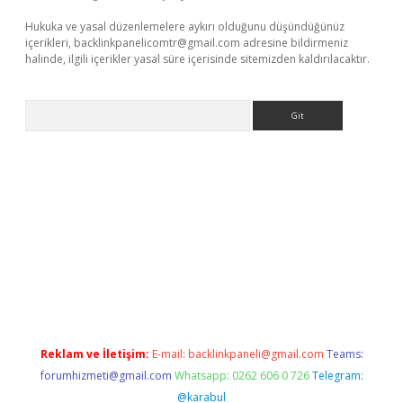
Hukuka ve yasal düzenlemelere aykırı olduğunu düşündüğünüz
içerikleri,
backlinkpanelicomtr@gmail.com
adresine bildirmeniz
halinde, ilgili içerikler yasal süre içerisinde sitemizden kaldırılacaktır.
Arama
 giriş
Reklam ve İletişim:
E-mail:
backlinkpaneli@gmail.com
Teams:
forumhizmeti@gmail.com
Whatsapp: 0262 606 0 726
Telegram:
@karabul