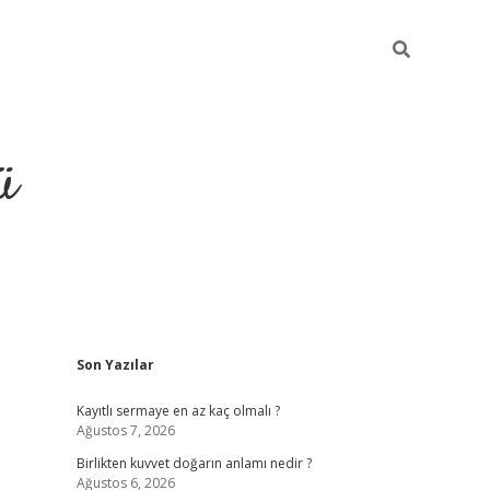
ü
Sidebar
Son Yazılar
hiltonbet gir
Kayıtlı sermaye en az kaç olmalı ?
Ağustos 7, 2026
Birlikten kuvvet doğarın anlamı nedir ?
Ağustos 6, 2026