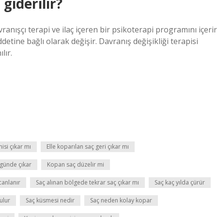
giderilir?
vranışçı terapi ve ilaç içeren bir psikoterapi programını içerir
detine bağlı olarak değişir. Davranış değişikliği terapisi
lır.
isi çıkar mı
Elle koparılan saç geri çıkar mı
günde çıkar
Kopan saç düzelir mi
canlanır
Saç alınan bölgede tekrar saç çıkar mı
Saç kaç yılda çürür
ulur
Saç küsmesi nedir
Saç neden kolay kopar