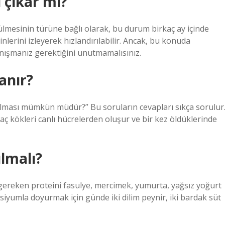
 çıkar mı?
külmesinin türüne bağlı olarak, bu durum birkaç ay içinde
inlerini izleyerek hızlandırılabilir. Ancak, bu konuda
anışmanız gerektiğini unutmamalısınız.
anır?
ırılması mümkün müdür?” Bu soruların cevapları sıkça sorulur
aç kökleri canlı hücrelerden oluşur ve bir kez öldüklerinde
ılmalı?
gereken proteini fasulye, mercimek, yumurta, yağsız yoğurt
alsiyumla doyurmak için günde iki dilim peynir, iki bardak süt