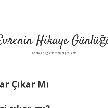
Evrenin Hikaye Günlüğ
Kozmik bilgilerle zihnini genişlet!
rar Çıkar Mı