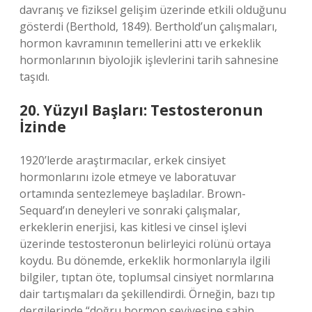
davranış ve fiziksel gelişim üzerinde etkili olduğunu
gösterdi (Berthold, 1849). Berthold’un çalışmaları,
hormon kavramının temellerini attı ve erkeklik
hormonlarının biyolojik işlevlerini tarih sahnesine
taşıdı.
20. Yüzyıl Başları: Testosteronun
İzinde
1920’lerde araştırmacılar, erkek cinsiyet
hormonlarını izole etmeye ve laboratuvar
ortamında sentezlemeye başladılar. Brown-
Sequard’ın deneyleri ve sonraki çalışmalar,
erkeklerin enerjisi, kas kitlesi ve cinsel işlevi
üzerinde testosteronun belirleyici rolünü ortaya
koydu. Bu dönemde, erkeklik hormonlarıyla ilgili
bilgiler, tıptan öte, toplumsal cinsiyet normlarına
dair tartışmaları da şekillendirdi. Örneğin, bazı tıp
dergilerinde “doğru hormon seviyesine sahip