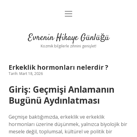
menüyü
Anasayfa
aç
Gizlilik Politikası
Evrenin Hikaye Günlüğü
Yasal Uyarı
Kozmik bilgilerle zihnini genişlet!
Hakkımızda
Erkeklik hormonları nelerdir ?
Tarih: Mart 18, 2026
Giriş: Geçmişi Anlamanın
Bugünü Aydınlatması
Geçmişe baktığımızda, erkeklik ve erkeklik
hormonları üzerine düşünmek, yalnızca biyolojik bir
mesele değil, toplumsal, kültürel ve politik bir