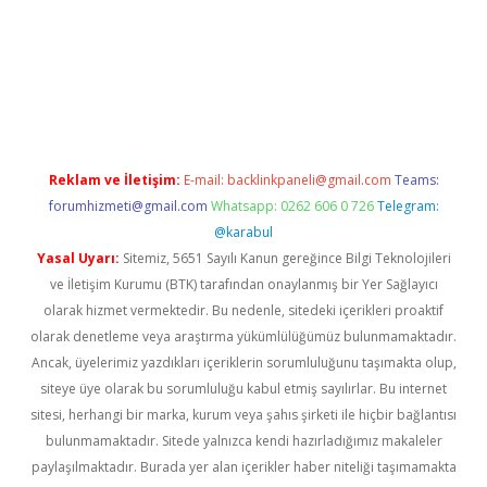
t giriş
Reklam ve İletişim:
E-mail:
backlinkpaneli@gmail.com
Teams:
forumhizmeti@gmail.com
Whatsapp: 0262 606 0 726
Telegram:
@karabul
Yasal Uyarı:
Sitemiz, 5651 Sayılı Kanun gereğince Bilgi Teknolojileri
ve İletişim Kurumu (BTK) tarafından onaylanmış bir Yer Sağlayıcı
olarak hizmet vermektedir. Bu nedenle, sitedeki içerikleri proaktif
olarak denetleme veya araştırma yükümlülüğümüz bulunmamaktadır.
Ancak, üyelerimiz yazdıkları içeriklerin sorumluluğunu taşımakta olup,
siteye üye olarak bu sorumluluğu kabul etmiş sayılırlar. Bu internet
sitesi, herhangi bir marka, kurum veya şahıs şirketi ile hiçbir bağlantısı
bulunmamaktadır. Sitede yalnızca kendi hazırladığımız makaleler
paylaşılmaktadır. Burada yer alan içerikler haber niteliği taşımamakta