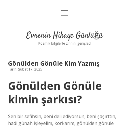
menüyü
Anasayfa
aç
Gizlilik Politikası
Evrenin Hikaye Günlüğü
Yasal Uyarı
Kozmik bilgilerle zihnini genişlet!
Hakkımızda
Gönülden Gönüle Kim Yazmış
Tarih: Şubat 17, 2025
Gönülden Gönüle
kimin şarkısı?
Sen bir sefihsin, beni deli ediyorsun, beni şaşırttın,
hadi günah işleyelim, korkarım, gönülden gönüle