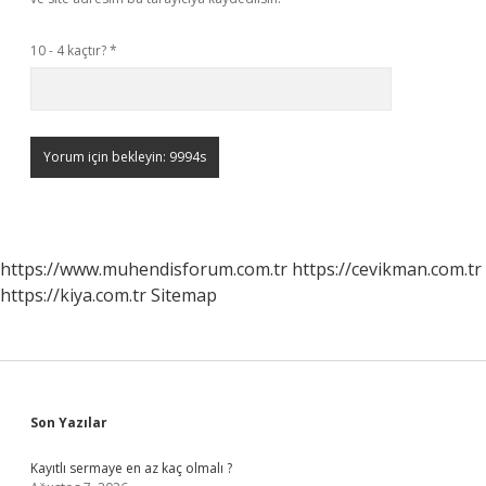
10 - 4 kaçtır?
*
https://www.muhendisforum.com.tr
https://cevikman.com.tr
https://kiya.com.tr
Sitemap
Sidebar
Son Yazılar
Kayıtlı sermaye en az kaç olmalı ?