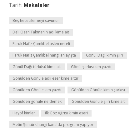
Tarih:
Makaleler
Beş hececiler neyi savunur
Deli Ozan Takmanın adı kime ait
Faruk Nafiz Çamlıbel aslen nereli
Faruk Nafiz Çamlıbel hangi anlayışta
Gönül Dağı kimin şiiri
Gönül Dağı türküsü kime ait
Gönül şarkısı kim yazdı
Gönülden Gönüle adlı eser kime aittir
Gönülden Gönüle kim yazdı
Gönülden Gönüle kimin şarkısı
Gönülden gönüle ne demek
Gönülden Gönüle şiiri kime ait
Heyof kimler
İlk Göz Ağrısı kimin eseri
Metin Şentürk hangi kanalda program yapıyor