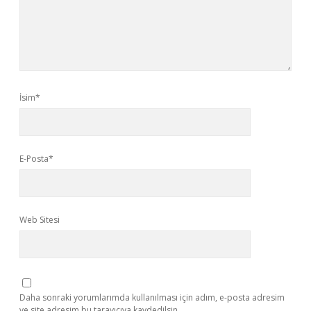
İsim*
E-Posta*
Web Sitesi
Daha sonraki yorumlarımda kullanılması için adım, e-posta adresim
ve site adresim bu tarayıcıya kaydedilsin.