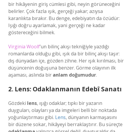
bir hikâyenin giriş cümlesi gibi, neyin görüneceğini
belirler. Çok fazla ışık, gerçeği yakar; azıysa
karanlıkta bırakır. Bu denge, edebiyatın da özüdür:
Işığı doğru ayarlamak, yani gerçeği ne kadar
göstereceğini bilmek.
Virginia Woolf
’un bilinç akışı tekniğiyle yazdığı
romanlarda olduğu gibi, ışık da bir bilinç akışı taşır:
dış dünyadan içe, gözden zihne. Her ışık kırılması, bir
düşüncenin doğuşuna benzer. Görme olayının ilk
aşaması, aslında bir
anlam doğumudur
.
2. Lens: Odaklanmanın Edebî Sanatı
Gözdeki
lens
, ışığı odaklar; tıpkı bir yazarın
duyguları, olayları ya da imgeleri belli bir noktada
yoğunlaştırması gibi.
Lens
, dünyanın karmaşasını
bir düzene sokar, hikâyeyi berraklaştırır. Bu süreçte
odaklanma
yalnızca görsel değil, duygusaldır da.