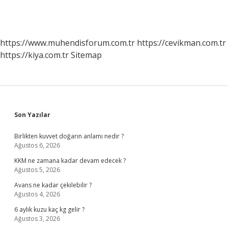
https://www.muhendisforum.com.tr
https://cevikman.com.tr
https://kiya.com.tr
Sitemap
Sidebar
Son Yazılar
Birlikten kuvvet doğarın anlamı nedir ?
Ağustos 6, 2026
KKM ne zamana kadar devam edecek ?
Ağustos 5, 2026
Avans ne kadar çekilebilir ?
Ağustos 4, 2026
6 aylık kuzu kaç kg gelir ?
Ağustos 3, 2026