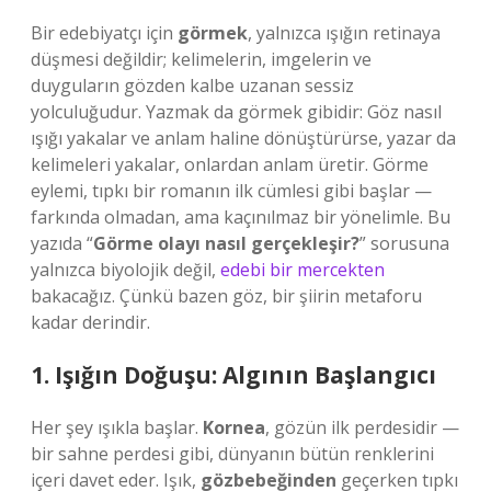
Bir edebiyatçı için
görmek
, yalnızca ışığın retinaya
düşmesi değildir; kelimelerin, imgelerin ve
duyguların gözden kalbe uzanan sessiz
yolculuğudur. Yazmak da görmek gibidir: Göz nasıl
ışığı yakalar ve anlam haline dönüştürürse, yazar da
kelimeleri yakalar, onlardan anlam üretir. Görme
eylemi, tıpkı bir romanın ilk cümlesi gibi başlar —
farkında olmadan, ama kaçınılmaz bir yönelimle. Bu
yazıda “
Görme olayı nasıl gerçekleşir?
” sorusuna
yalnızca biyolojik değil,
edebi bir mercekten
bakacağız. Çünkü bazen göz, bir şiirin metaforu
kadar derindir.
1. Işığın Doğuşu: Algının Başlangıcı
Her şey ışıkla başlar.
Kornea
, gözün ilk perdesidir —
bir sahne perdesi gibi, dünyanın bütün renklerini
içeri davet eder. Işık,
gözbebeğinden
geçerken tıpkı