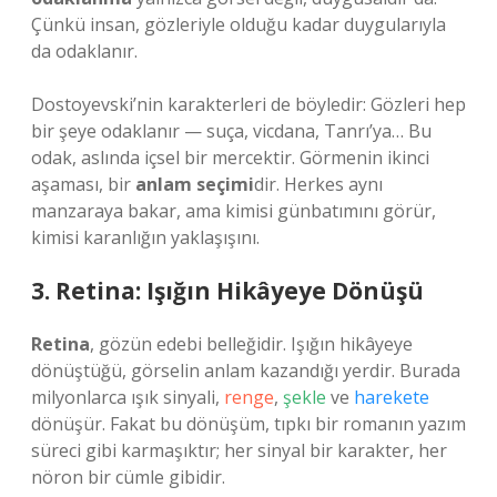
Çünkü insan, gözleriyle olduğu kadar duygularıyla
da odaklanır.
Dostoyevski’nin karakterleri de böyledir: Gözleri hep
bir şeye odaklanır — suça, vicdana, Tanrı’ya… Bu
odak, aslında içsel bir mercektir. Görmenin ikinci
aşaması, bir
anlam seçimi
dir. Herkes aynı
manzaraya bakar, ama kimisi günbatımını görür,
kimisi karanlığın yaklaşışını.
3. Retina: Işığın Hikâyeye Dönüşü
Retina
, gözün edebi belleğidir. Işığın hikâyeye
dönüştüğü, görselin anlam kazandığı yerdir. Burada
milyonlarca ışık sinyali,
renge
,
şekle
ve
harekete
dönüşür. Fakat bu dönüşüm, tıpkı bir romanın yazım
süreci gibi karmaşıktır; her sinyal bir karakter, her
nöron bir cümle gibidir.