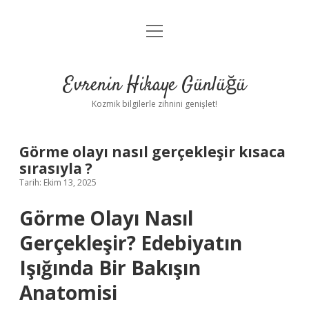
menüyü
Anasayfa
aç
Gizlilik Politikası
Evrenin Hikaye Günlüğü
Yasal Uyarı
Kozmik bilgilerle zihnini genişlet!
Hakkımızda
Görme olayı nasıl gerçekleşir kısaca
sırasıyla ?
Tarih: Ekim 13, 2025
Görme Olayı Nasıl
Gerçekleşir? Edebiyatın
Işığında Bir Bakışın
Anatomisi