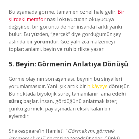
Bu aşamada görme, tamamen öznel hale gelir.
Bir
şiirdeki metafor
nasıl okuyucudan okuyucuya
değişirse, bir görüntü de her insanda farklı yankı
bulur. Bu yüzden, “gerçek” diye gördüğümüz şey
aslında bir
yorum
dur. Göz yalnızca malzemeyi
toplar; anlamı, beyin ve ruh birlikte yazar.
5. Beyin: Görmenin Anlatıya Dönüşü
Görme olayının son aşaması, beynin bu sinyalleri
yorumlamasıdır. Yani ışık artık bir
hikâyeye
dönüşür.
Bu noktada biyolojik süreç tamamlanır, ama
edebi
süreç
başlar. İnsan, gördüğünü anlatmak ister;
çünkü görmek, paylaşmadan eksik kalan bir
eylemdir.
Shakespeare’in Hamlet’i “
Görmek mi, görmek
istememek mi?
” dercesine tereddüt eder. Çünkü