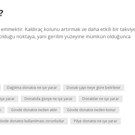
?
i emmektir. Kaldıraç kolunu artırmak ve daha etkili bir takviy
ük olduğu noktaya, yani gerilim yüzeyine mümkün olduğunca
Dağıtma donatısı ne işe yarar
Donatı çapı neye göre belirlenir
işe yarar
Donatıda gönye ne işe yarar
Donatılar ne işe yarar
ı
Gövde donatısı neden atılır
Gövde donatısı neden konur
övde donatısı kullanılması zorunludur
Pilye donatısı ne işe yarar