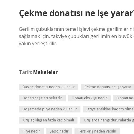
Çekme donatısı ne işe yarar
Gerilim çubuklarının temel işlevi çekme gerilimlerin
sağlamak için, takviye çubukları gerilimin en büy
yakın yerleştirilir.
Tarih:
Makaleler
Basınç donatısı neden kullanılır
Çekme donatısı ne işe yarar
Donatı çeşitleri nelerdir
Donatı eksikliği nedir
Donatı ne 
Döşemede pilye neden kullanılır
Etriye aralıkları kaç cm olmal
Kiriş açıklığı en fazla kaç olmalı
Kirişlerde hangi durumlarda g
Pilye nedir
Şapo nedir
Ters kiriş neden yapılır