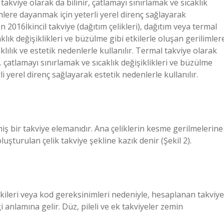
l takviye olarak da bilinir, çatlamayı sınırlamak ve sıcaklık
imlere dayanmak için yeterli yerel direnç sağlayarak
n 2016İkincil takviye (dağıtım çelikleri), dağıtım veya termal
aklık değişiklikleri ve büzülme gibi etkilerle oluşan gerilimler
lılık ve estetik nedenlerle kullanılır. Termal takviye olarak
ır. çatlamayı sınırlamak ve sıcaklık değişiklikleri ve büzülme
i yerel direnç sağlayarak estetik nedenlerle kullanılır.
iş bir takviye elemanıdır. Ana çeliklerin kesme gerilmelerine
uşturulan çelik takviye şekline kazık denir (Şekil 2).
etkileri veya kod gereksinimleri nedeniyle, hesaplanan takviye
i anlamına gelir. Düz, pileli ve ek takviyeler zemin