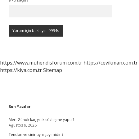
9 - 5 kaçtır?
*
https://www.muhendisforum.com.tr
https://cevikman.com.tr
https://kiya.com.tr
Sitemap
Sidebar
Son Yazılar
Mert Günok kaç yıllık sözleşme yaptı ?
Ağustos 9, 2026
Tendon ve sinir aynı şey midir ?