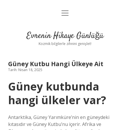
menüyü
Anasayfa
aç
Gizlilik Politikası
Evrenin Hikaye Günlüğü
Yasal Uyarı
Kozmik bilgilerle zihnini genişlet!
Hakkımızda
Güney Kutbu Hangi Ülkeye Ait
Tarih: Nisan 18, 2025
Güney kutbunda
hangi ülkeler var?
Antarktika, Güney Yarımküre’nin en güneydeki
kıtasıdır ve Güney Kutbu’nu içerir. Afrika ve