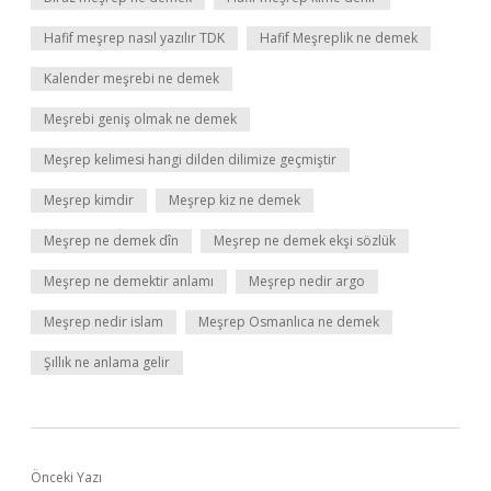
Hafif meşrep nasıl yazılır TDK
Hafif Meşreplik ne demek
Kalender meşrebi ne demek
Meşrebi geniş olmak ne demek
Meşrep kelimesi hangi dilden dilimize geçmiştir
Meşrep kimdir
Meşrep kiz ne demek
Meşrep ne demek dîn
Meşrep ne demek ekşi sözlük
Meşrep ne demektir anlamı
Meşrep nedir argo
Meşrep nedir islam
Meşrep Osmanlıca ne demek
Şıllık ne anlama gelir
Önceki Yazı