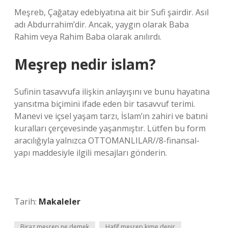
Meşreb, Çağatay edebiyatına ait bir Sufi şairdir. Asıl
adı Abdurrahim’dir. Ancak, yaygın olarak Baba
Rahim veya Rahim Baba olarak anılırdı.
Meşrep nedir islam?
Sufinin tasavvufa ilişkin anlayışını ve bunu hayatına
yansıtma biçimini ifade eden bir tasavvuf terimi.
Manevi ve içsel yaşam tarzı, İslam’ın zahiri ve batıni
kuralları çerçevesinde yaşanmıştır. Lütfen bu form
aracılığıyla yalnızca OTTOMANLILAR//8-finansal-
yapı maddesiyle ilgili mesajları gönderin.
Tarih:
Makaleler
Biraz meşrep ne demek
Hafif meşrep kime denir