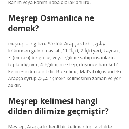
Rahim veya Rahim Baba olarak anılırdı.
Meşrep Osmanlıca ne
demek?
meşrep – İngilizce Sözlük. Arapça shrb مَشْرَب
kökünden gelen maşrab, “1. “İçki, 2. İçki yeri, kaynak,
3. (mecazi) bir görüş veya eğilime sahip insanların
toplandığı yer, 4. Eğilim, mezhep, düşünce hareketi”
kelimesinden alıntıdır. Bu kelime, Mafˁal ölçüsündeki
Arapça syrup شَرَبَ “içmek” kelimesinin zaman ve yer
adıdır.
Meşrep kelimesi hangi
dilden dilimize geçmiştir?
Meşrep, Arapça kökenli bir kelime olup sözlükte