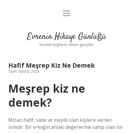
menüyü
Anasayfa
aç
Gizlilik Politikası
Evrenin Hikaye Günlüğü
Yasal Uyarı
Kozmik bilgilerle zihnini genişlet!
Hakkımızda
Hafif Meşrep Kiz Ne Demek
Tarih: Eylül 8, 2024
Meşrep kiz ne
demek?
Mizacı hafif, sade ve meyilli olan kişilere verilen
isimdir. Bir erkeğin ahlaki değerlerine sahip olan bir