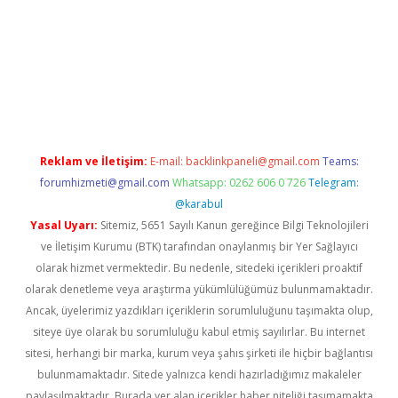
onbet giriş
Reklam ve İletişim:
E-mail:
backlinkpaneli@gmail.com
Teams:
forumhizmeti@gmail.com
Whatsapp: 0262 606 0 726
Telegram:
@karabul
Yasal Uyarı:
Sitemiz, 5651 Sayılı Kanun gereğince Bilgi Teknolojileri
ve İletişim Kurumu (BTK) tarafından onaylanmış bir Yer Sağlayıcı
olarak hizmet vermektedir. Bu nedenle, sitedeki içerikleri proaktif
olarak denetleme veya araştırma yükümlülüğümüz bulunmamaktadır.
Ancak, üyelerimiz yazdıkları içeriklerin sorumluluğunu taşımakta olup,
siteye üye olarak bu sorumluluğu kabul etmiş sayılırlar. Bu internet
sitesi, herhangi bir marka, kurum veya şahıs şirketi ile hiçbir bağlantısı
bulunmamaktadır. Sitede yalnızca kendi hazırladığımız makaleler
paylaşılmaktadır. Burada yer alan içerikler haber niteliği taşımamakta