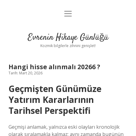
menüyü
Anasayfa
aç
Gizlilik Politikası
Evrenin Hikaye Günlüğü
Yasal Uyarı
Kozmik bilgilerle zihnini genişlet!
Hakkımızda
Hangi hisse alınmalı 20266 ?
Tarih: Mart 20, 2026
Geçmişten Günümüze
Yatırım Kararlarının
Tarihsel Perspektifi
Geçmişi anlamak, yalnızca eski olayları kronolojik
olarak sıralamakla kalmaz; aynı zamanda bugünün