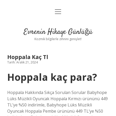
menüyü
Anasayfa
aç
Gizlilik Politikası
Evrenin Hikaye Günlüğü
Yasal Uyarı
Kozmik bilgilerle zihnini genişlet!
Hakkımızda
Hoppala Kaç Tl
Tarih: Aralık 21, 2024
Hoppala kaç para?
Hoppala Hakkında Sıkça Sorulan Sorular Babyhope
Lüks Müzikli Oyuncak Hoppala Kırmızı ürününü 449
TL’ye %50 indirimle, Babyhope Lüks Müzikli
Oyuncak Hoppala Pembe ürününü 449 TL’ye %50